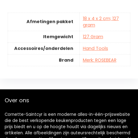
18 x 4 x 2 cm; 127
Afmetingen pakket
gram
Itemgewicht
127 Gram
Accessoires/onderdelen
Hand Tools
Brand
Merk: ROSEBEAR
Over ons
Cornette-Saintcyr is een moderne alles-in-één-prijswebsite
die de best verkopende keukenproducten tegen een lage
prijs biedt en u op de hoogte houdt via dagelijks nieuws en
artikelen. Alle afbeeldingen zijn auteursrechtelijk beschermd