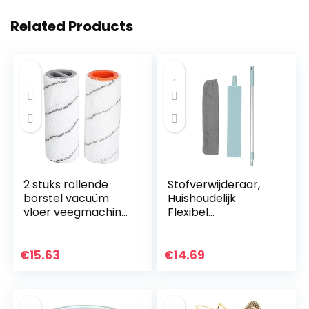
Related Products
2 stuks rollende
Stofverwijderaar,
borstel vacuüm
Huishoudelijk
vloer veegmachine
Flexibel
schoner accessoire
Stofverwijderingsge
huishoudelijke
reedschap met
schoonmaak
lange steel
€
15.63
€
14.69
accessoires
Reinigingsborstel
geschikt voor…
voor nachtkastje