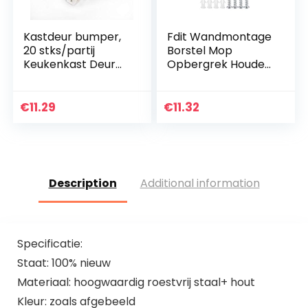
Kastdeur bumper,
Fdit Wandmontage
20 stks/partij
Borstel Mop
Keukenkast Deur
Opbergrek Houder
Stop Lade Soft
Bijlagen Organizer
Quiet Close Closer
voor Dyson
Demper Buffers
V7/V8/V10
€
11.29
€
11.32
Grijs/Wit(Wit)
Stofzuiger
Description
Additional information
Specificatie:
Staat: 100% nieuw
Materiaal: hoogwaardig roestvrij staal+ hout
Kleur: zoals afgebeeld