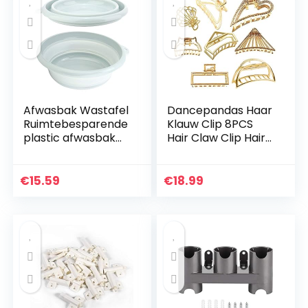
Afwasbak Wastafel
Dancepandas Haar
Ruimtebesparende
Klauw Clip 8PCS
plastic afwasbak
Hair Claw Clip Hair
voor keuken om te
Clamp Legering
wandelen(Small
Opvangclip Hair
blue)
Accessories
€
15.59
€
18.99