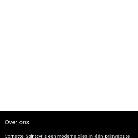
Over ons
Cornette-Saintcyr is een moderne alles-in-één-prijswebsite