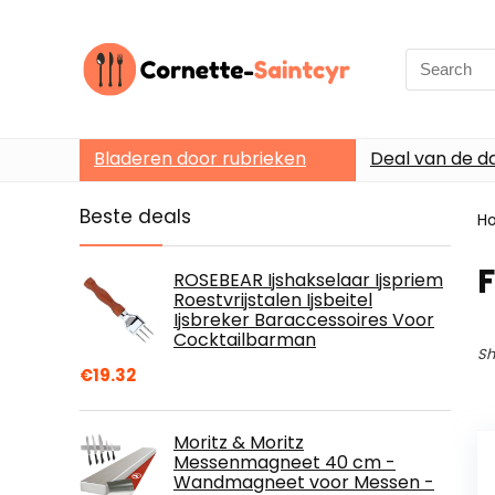
Search
for:
Bladeren door rubrieken
Deal van de d
Beste deals
H
ROSEBEAR Ijshakselaar Ijspriem
Roestvrijstalen Ijsbeitel
Ijsbreker Baraccessoires Voor
Cocktailbarman
Sh
€
19.32
Moritz & Moritz
Messenmagneet 40 cm -
Wandmagneet voor Messen -