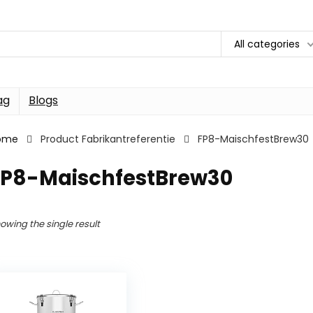
All categories
ag
Blogs
ome
Product Fabrikantreferentie
FP8-MaischfestBrew30
FP8-MaischfestBrew30
owing the single result