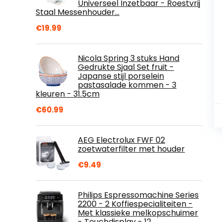
Universeel Inzetbaar - Roestvrij
Staal Messenhouder…
€
19.99
Nicola Spring 3 stuks Hand
Gedrukte Sjaal Set fruit -
Japanse stijl porselein
pastasalade kommen - 3
kleuren - 31.5cm
€
60.99
AEG Electrolux FWF 02
zoetwaterfilter met houder
€
9.49
Philips Espressomachine Series
2200 - 2 Koffiespecialiteiten -
Met klassieke melkopschuimer
- Touchdisplay - 12…