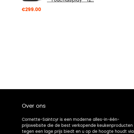
€
299.00
Over ons
Cornette-Saintcyr is een moderne alles-in-één-
prijswebsite die de best verkopende keukenproducten
tegen een lage prijs biedt en u op de hoogte houdt via