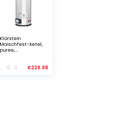
Klarstein
Maischfest-ketel,
puree,
bierbrouwsystee
m, 2 niveaus:
1500/3000 W,
€
229.98
volume: 30 liter,
5-delige set,
filteremmer…