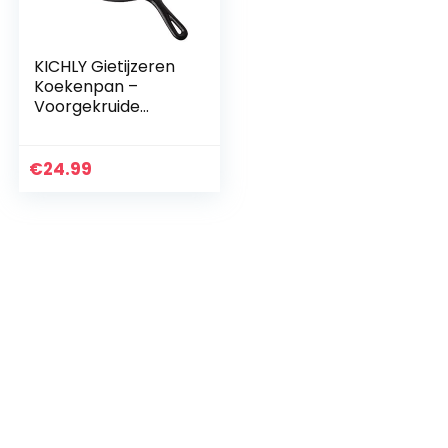
KICHLY Gietijzeren
Koekenpan –
Voorgekruide
Ronde Koekenpan
– Veilig Grill
Kookgerei –
€
24.99
Gelijkmatige
Warmteverdeling…