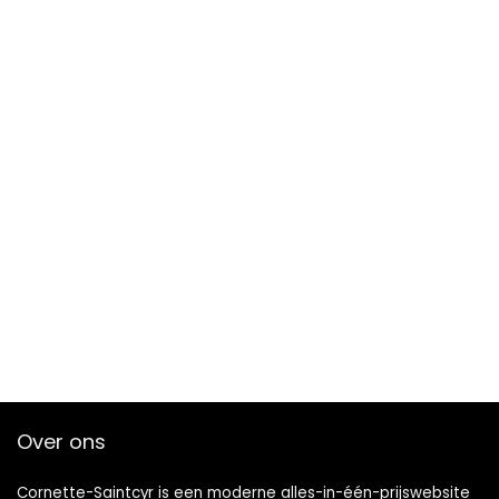
Over ons
Cornette-Saintcyr is een moderne alles-in-één-prijswebsite