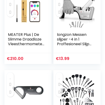
MEATER Plus | De
longzon Messen
Slimme Draadloze
slijper -4 in 1
Vleesthermometer
Proffesioneel Slijper
Met 50m Lang
-4 Standen -
Bereik Voor De
Verschillende
Oven, Gril, Keuken,
Slijpkoppen voor
€
210.00
€
13.99
Barbecue,
Scharen en
Rookoven en…
Keukenmessen…