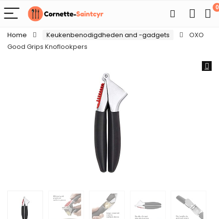
0
Home
Keukenbenodigdheden and -gadgets
OXO
Good Grips Knoflookpers