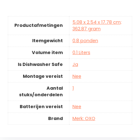
5.08 x 2.54 x 17.78 cm;
Productafmetingen
362.87 gram
Itemgewicht
0.8 ponden
Volume item
0.1 Liters
Is Dishwasher Safe
Ja
Montage vereist
Nee
Aantal
1
stuks/onderdelen
Batterijen vereist
Nee
Brand
Merk: OXO