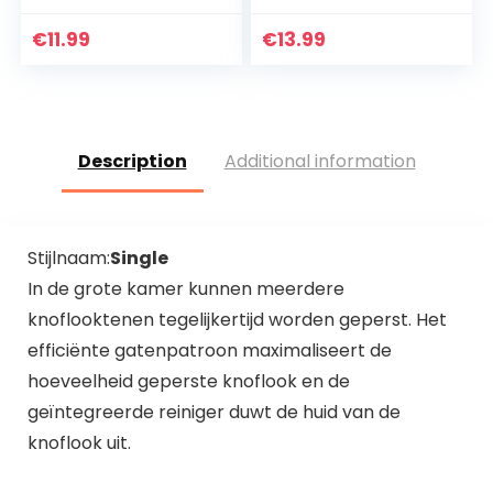
Barbecuethermom
versterkte greep,
eter, Digitale
set met 3 maten
€
11.99
€
13.99
Instant-
7/12/18 cm
thermometer met
3s Directe
Uitlezing…
Description
Additional information
Stijlnaam:
Single
In de grote kamer kunnen meerdere
knoflooktenen tegelijkertijd worden geperst. Het
efficiënte gatenpatroon maximaliseert de
hoeveelheid geperste knoflook en de
geïntegreerde reiniger duwt de huid van de
knoflook uit.