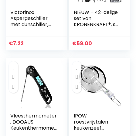
Victorinox
NIEUW – 42-delige
Aspergeschiller
set van
met dunschiller,
KRONENKRAFT®, set
roestvrij staal,
keukenbenodigdhe
kunststof, geschikt
den van roestvrij
voor de
staal en nylon.
€
7.22
€
59.00
vaatwasser, zwart
Keukentools,
inclusief…
Vleesthermometer
IPOW
, DOQAUS
roestvrijstalen
Keukenthermomet
keukenzeef
er
fijnmazig,