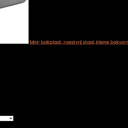
Mini-bakplaat, roestvrij staal, kleine bakv
 Fabrikantreferentie
Duni-025
25
gle result
st
Removed from wishlist
0