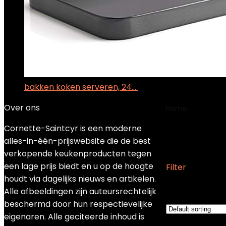
bakken koken serveren, 24…
€
15.99
Over ons
Home
Product
Cornette-Saintcyr is een moderne
Duni-0
alles-in-één-prijswebsite die de best
verkopende keukenproducten tegen
een lage prijs biedt en u op de hoogte
Filter
houdt via dagelijks nieuws en artikelen.
Showing the sin
Alle afbeeldingen zijn auteursrechtelijk
beschermd door hun respectievelijke
eigenaren. Alle geciteerde inhoud is
Added to wishli