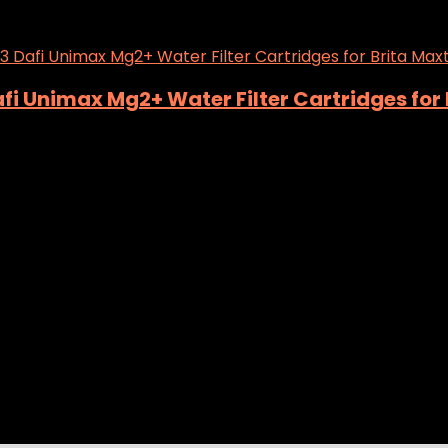
re
afi Unimax Mg2+ Water Filter Cartridges fo
st
Removed from wishlist
0
re