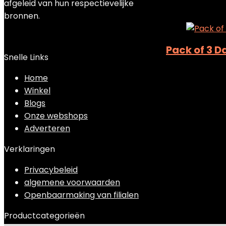
afgeleid van hun respectievelijke
Add to compa
bronnen.
Pack of 3 D
Snelle Links
Added to wishli
Home
Add to compa
Winkel
€
16.99
Blogs
Onze webshops
Adverteren
Verklaringen
Privacybeleid
algemene voorwaarden
Openbaarmaking van filialen
Productcategorieën