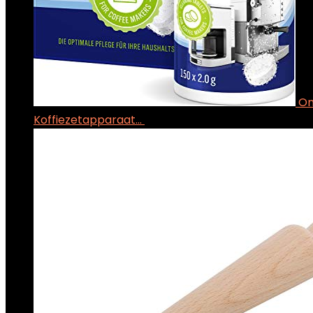
On
Koffiezetapparaat…
€
25.99