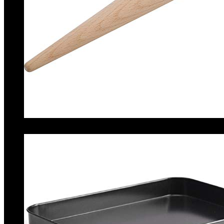
€
9.70