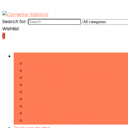
Search for:
Wishlist
0
Bladeren door rubrieken
Bakvormen, platen and accessoires
Barbenodigdheden
Keukenbenodigdheden and -gadgets
Koffie, thee and espresso
Kookgerei
Opbergen and ordenen in de keuken
Serviesgoed
Thuis brouwen and wijn maken
Waterkoelers, filters and patronen