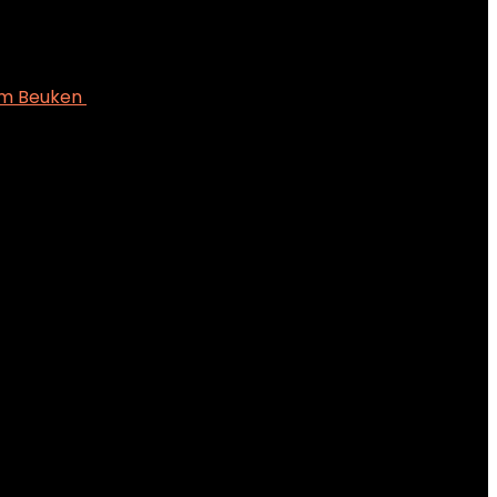
 cm Beuken
€
35.10