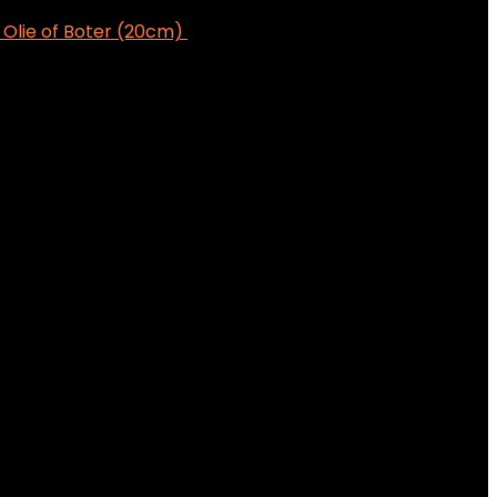
 Olie of Boter (20cm)
€
21.99