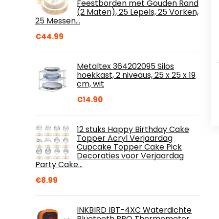
Feestborden met Gouden Rand
(2 Maten), 25 Lepels, 25 Vorken,
25 Messen…
€
44.99
Metaltex 364202095 Silos
hoekkast, 2 niveaus, 25 x 25 x 19
cm, wit
€
14.90
12 stuks Happy Birthday Cake
Topper Acryl Verjaardag
Cupcake Topper Cake Pick
Decoraties voor Verjaardag
Party Cake…
€
8.99
INKBIRD IBT-4XC Waterdichte
Bluetooth BBQ Thermometer