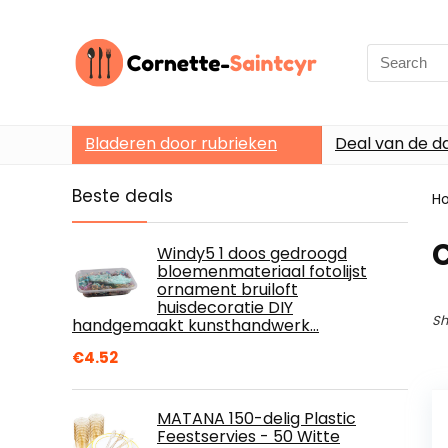
Search
for:
Bladeren door rubrieken
Deal van de d
Beste deals
H
Windy5 1 doos gedroogd
bloemenmateriaal fotolijst
ornament bruiloft
huisdecoratie DIY
Sh
handgemaakt kunsthandwerk…
€
4.52
MATANA 150-delig Plastic
Feestservies - 50 Witte