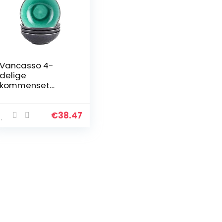
Vancasso 4-
delige
kommenset
COCO kommen
van aardewerk,
Raku glazuur
€
38.47
effect
soepkommen
mueslikommen in
vintage look…