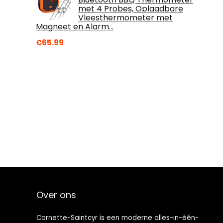
met 4 Probes, Oplaadbare
Vleesthermometer met
Magneet en Alarm…
€
65.99
Over ons
Cornette-Saintcyr is een moderne alles-in-één-