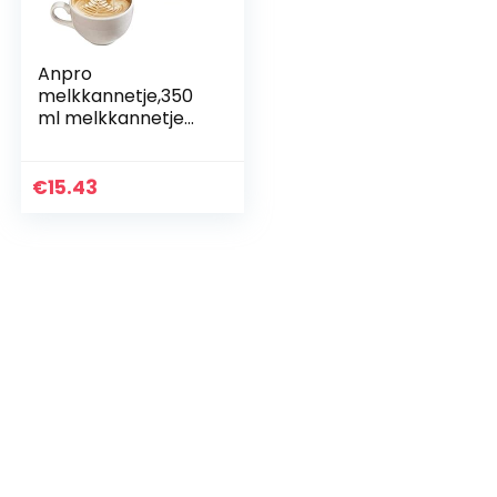
Anpro
melkkannetje,350
ml melkkannetje
van roestvrij staal,
perfect voor
cappuccino,
€
15.43
melkopschuimers,
zilver