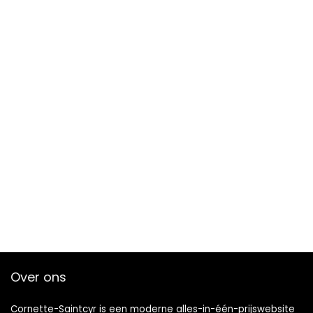
Over ons
Cornette-Saintcyr is een moderne alles-in-één-prijswebsite