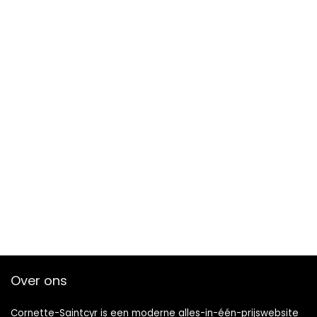
Over ons
Cornette-Saintcyr is een moderne alles-in-één-prijswebsite