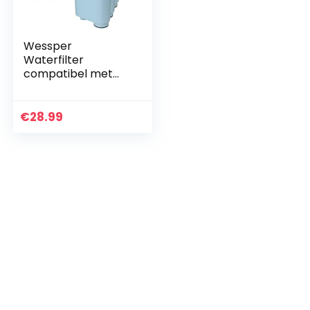
Wessper
Waterfilter
compatibel met
Philips AquaClean
CA6903/10
CA6903/22 CA6903
€
28.99
kalkfilter, Aqua
Clean
filterpatroon…