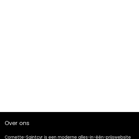
Over ons
Cornette-Saintcyr is een moderne alles-in-één-prijswebsite