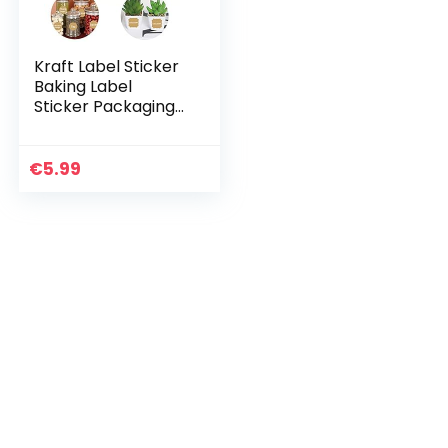
Kraft Label Sticker
Baking Label
Sticker Packaging
Sealing Sticker Jam
Stickers Gift Tag
Sticker Label
€
5.99
Sticker Bakken…