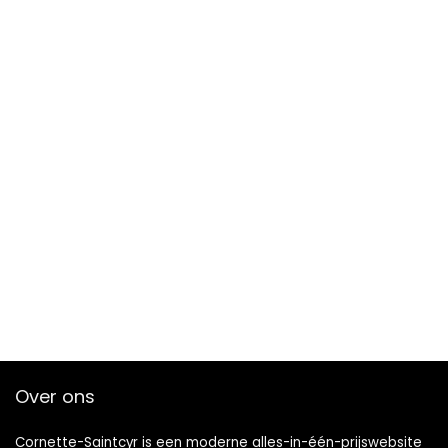
Over ons
Cornette-Saintcyr is een moderne alles-in-één-prijswebsite