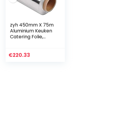
zyh 450mm X 75m
Aluminium Keuken
Catering Folie,
Tinfoil Voor
Barbecue Koken
Met Ingebouwde
€
220.33
Cutter