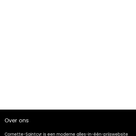
Over ons
Cornette-Saintcyr is een moderne alles-in-één-prijswebsite