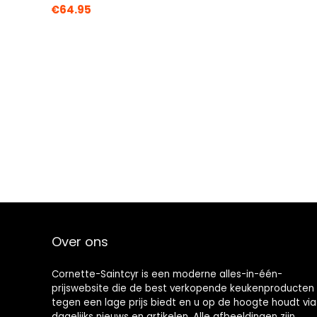
€
64.95
Over ons
Cornette-Saintcyr is een moderne alles-in-één-
prijswebsite die de best verkopende keukenproducten
tegen een lage prijs biedt en u op de hoogte houdt via
dagelijks nieuws en artikelen. Alle afbeeldingen zijn