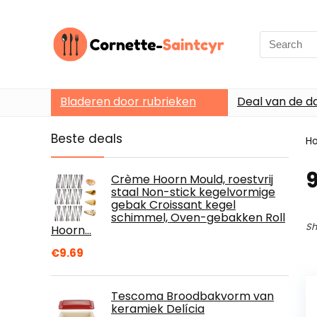
Search
for:
Bladeren door rubrieken
Deal van de d
Beste deals
H
9
Crème Hoorn Mould, roestvrij
staal Non-stick kegelvormige
gebak Croissant kegel
schimmel, Oven-gebakken Roll
Sh
Hoorn…
€
9.69
Tescoma Broodbakvorm van
keramiek Delícia