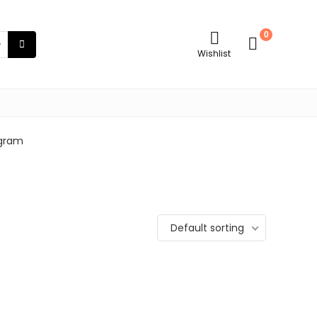
0
Wishlist
 gram
Default sorting