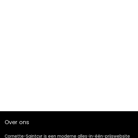
Over ons
Cornette-Saintcyr is een moderne alles-in-één-prijswebsite