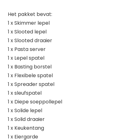
Het pakket bevat:
1 x Skimmer lepel
1 x Slooted lepel
1 x Slooted draaier
1 x Pasta server
1 x Lepel spatel
1 x Basting borstel
1 x Flexibele spatel
1 x Spreader spatel
1 x sleufspatel
1 x Diepe soeppollepel
1 x Solide lepel
1 x Solid draaier
1 x Keukentang
1 x Eiergarde