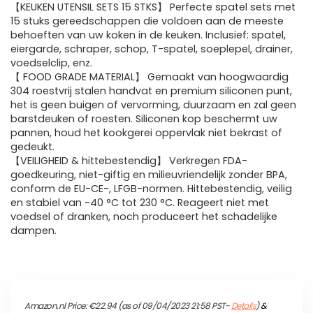
【KEUKEN UTENSIL SETS 15 STKS】 Perfecte spatel sets met
15 stuks gereedschappen die voldoen aan de meeste
behoeften van uw koken in de keuken. Inclusief: spatel,
eiergarde, schraper, schop, T-spatel, soeplepel, drainer,
voedselclip, enz.
【 FOOD GRADE MATERIAL】 Gemaakt van hoogwaardig
304 roestvrij stalen handvat en premium siliconen punt,
het is geen buigen of vervorming, duurzaam en zal geen
barstdeuken of roesten. Siliconen kop beschermt uw
pannen, houd het kookgerei oppervlak niet bekrast of
gedeukt.
【VEILIGHEID & hittebestendig】 Verkregen FDA-
goedkeuring, niet-giftig en milieuvriendelijk zonder BPA,
conform de EU-CE-, LFGB-normen. Hittebestendig, veilig
en stabiel van -40 °C tot 230 °C. Reageert niet met
voedsel of dranken, noch produceert het schadelijke
dampen.
Amazon.nl Price:
€
22.94
(as of 09/04/2023 21:58 PST-
Details
)
&