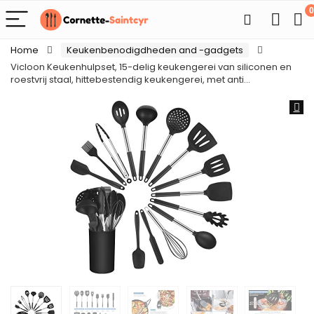
0
Home
Keukenbenodigdheden and -gadgets
Vicloon Keukenhulpset, 15-delig keukengerei van siliconen en
roestvrij staal, hittebestendig keukengerei, met anti…