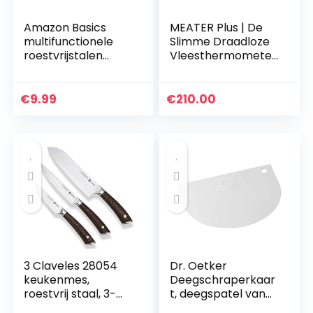
Amazon Basics
MEATER Plus | De
multifunctionele
Slimme Draadloze
roestvrijstalen
Vleesthermometer
schraper
Met 50m Lang
Bereik Voor De
Oven, Gril, Keuken,
€
9.99
€
210.00
Barbecue,
Rookoven en…
3 Claveles 28054
Dr. Oetker
keukenmes,
Deegschraperkaar
roestvrij staal, 3-
t, deegspatel van
delige set
kunststof,