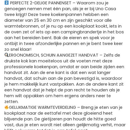
PERFECTE 2-DELIGE PANNENSET – Waarom zou je
genoegen nemen met één pan, als je er bij Uno Casa
twee krijgt! Deze twee koekenpannen hebben een
diameter van 25 en 30 cm en zijn geschikt voor alle
warmtebronnen, of je nu op een kookplaat kookt, iets in
de oven zet of iets op een campingbrandertje in het bos
aan het bereiden bent. Bak de eieren en spek voor je
ontbijt in twee afzonderlijke pannen en je bent twee keer
zo snel klaar!
ERGONOMISCH, SCHUIN AANGEZET HANDVAT – Zelfs de
drukste kok kan moeiteloos uit de voeten met deze
professionele koekenpan, omdat er aan beide zijden een
handvat zit. Aan de ene kant is dat een wat langer
handvat, dat schuin aan de pan bevestigd is, waardoor
je hem makkelijk kunt vastpakken. Aan de andere kant zit
een handvat dat je helpt de pan recht te houden als je
hem wilt oppakken om hem ergens anders neer te
zetten.
GELIJKMATIGE WARMTEVERDELING – Breng je eten van je
kookplaat naar de eettafel met deze gloeiend heet
blijvende pan. De gietijzeren pan houdt de hitte goed
vast, dus je eten wordt niet alleen gelijkmatig verhit, maar