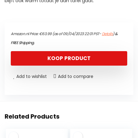
blijft ook warm totdat je aan tafel gaat.
Amazon.nl Price:
€
63.99
(as of 09/04/2023 22:01 PST-
Details
)
&
FREE Shipping
.
KOOP PRODUCT
Add to wishlist
Add to compare
Related Products