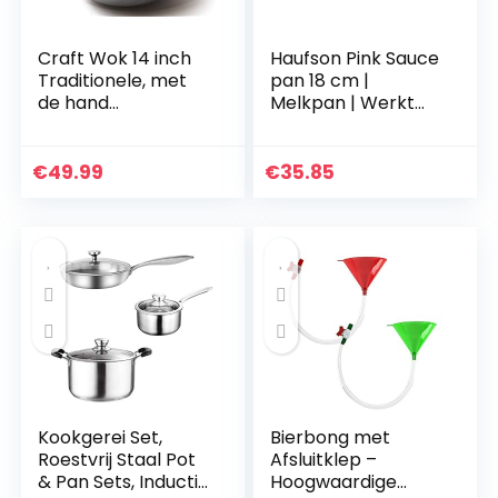
Craft Wok 14 inch
Haufson Pink Sauce
Traditionele, met
pan 18 cm |
de hand
Melkpan | Werkt
gehamerde,
met alle
koolstofstalen pow
belangrijke
wok met houten en
kookplaten | PFOA
€
49.99
€
35.85
stalen hulphandvat
Free Non-Stick |
(diameter…
Professioneel…
Kookgerei Set,
Bierbong met
Roestvrij Staal Pot
Afsluitklep –
& Pan Sets, Inductie
Hoogwaardige