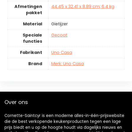
Afmetingen
44.45 x 32.41 x 8.89 cm; 6.4 kg
pakket
Material
Gietijzer
Speciale
Gecoat
functies
Fabrikant
Uno Casa
Brand
Merk: Uno Casa
Over ons
Cornette-Saintcyr is een moderne alles-in-één-prijswebsite
die de best verkopende keukenproducten tegen een lage
prijs biedt en u op de hoogte houdt via dagelijks nieuws en