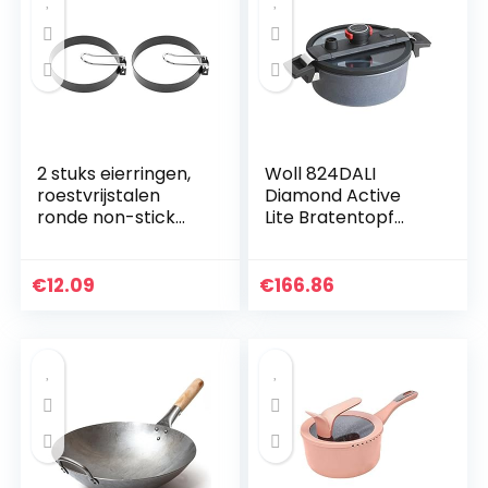
2 stuks eierringen,
Woll 824DALI
roestvrijstalen
Diamond Active
ronde non-stick
Lite Bratentopf
eivorm, keuken
Gartopf 24 cm 4,0
eierringen voor ei
ltr. Induktion
Mcmuffins
€
12.09
€
166.86