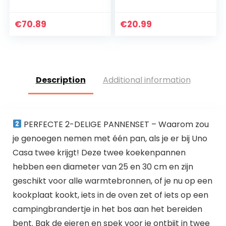
Saucepan Set, Melk
Biertrechter met
Pans Set,Fry Pan
Lekvrije Stop –
met Glas deksel
Ideaal voor
€
70.89
€
20.99
Pot&Frying…
Studentenfeesten,
Leuke Festivals…
Description
Additional information
PERFECTE 2-DELIGE PANNENSET – Waarom zou
je genoegen nemen met één pan, als je er bij Uno
Casa twee krijgt! Deze twee koekenpannen
hebben een diameter van 25 en 30 cm en zijn
geschikt voor alle warmtebronnen, of je nu op een
kookplaat kookt, iets in de oven zet of iets op een
campingbrandertje in het bos aan het bereiden
bent. Bak de eieren en spek voor je ontbijt in twee