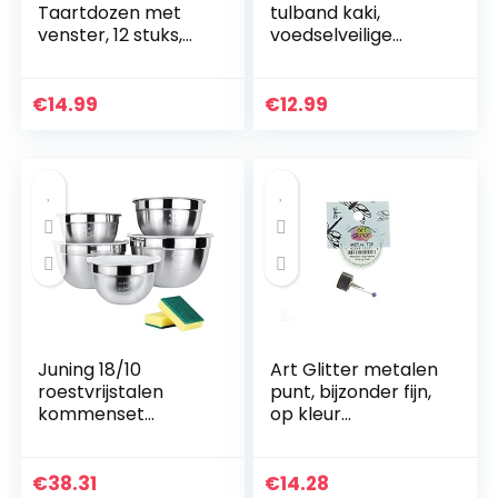
Taartdozen met
tulband kaki,
venster, 12 stuks,
voedselveilige
papier, voor
platina siliconen
cupcakes, koekjes,
herbruikbare
gebak,
bakvorm rond, Ø
€
14.99
€
12.99
geschenkverpakkin
22,8 cm & 11 cm
g voor bakkerij, 21…
diep, anti…
Juning 18/10
Art Glitter metalen
roestvrijstalen
punt, bijzonder fijn,
kommenset
op kleur
bestaande uit 5
gesorteerd
stuks, met
kunststof deksel, 3L,
€
38.31
€
14.28