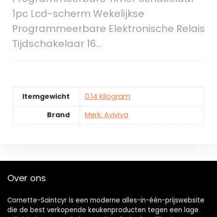
1pc Lcd-scherm Wekelijkse
Programmeerbare Elektronische Relais
Tijdschakelaar 16…
Itemgewicht
0.14 Kilogram
Brand
Merk: Aviviva
Over ons
Cornette-Saintcyr is een moderne alles-in-één-prijswebsite
die de best verkopende keukenproducten tegen een lage