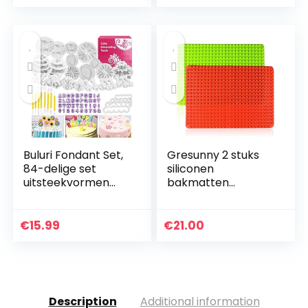
2L, 1,6L, 1,2L, 0,8L, te…
Buluri Fondant Set,
Gresunny 2 stuks
84-delige set
siliconen
uitsteekvormen
bakmatten
voor fondant, met
hittebestendige
premium
bakmat antislip
bakaccessoires,
herbruikbare
€
15.99
€
21.00
cijfers, letters,
bakvormen
geschikt…
piramide pan
antikleef…
Description
Additional information