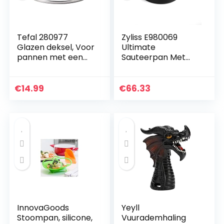
Tefal 280977
Zyliss E980069
Glazen deksel, Voor
Ultimate
pannen met een
Sauteerpan Met
diameter van 28
Deksel, 28cm,
cm –
Gesmeed
Hittebestendig tot
Aluminium, Zwart,
€
14.99
€
66.33
180°C
Rockpearl Plus
Antiaanbaktechnol
ogie…
InnovaGoods
Yeyll
Stoompan, silicone,
Vuurademhaling