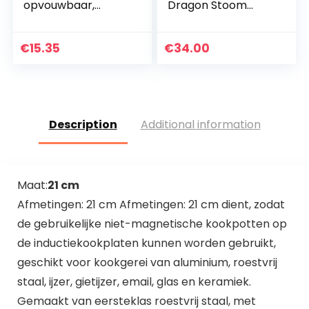
opvouwbaar,
Dragon Stoom
groen, 20 x 4 x 20
Release Diverter
cm
Tool, Stoom
Release Diverter,
€
15.35
€
34.00
Accessoire voor
Instant Pot
Drukkoker…
Description
Additional information
Maat:
21 cm
Afmetingen: 21 cm Afmetingen: 21 cm dient, zodat
de gebruikelijke niet-magnetische kookpotten op
de inductiekookplaten kunnen worden gebruikt,
geschikt voor kookgerei van aluminium, roestvrij
staal, ijzer, gietijzer, email, glas en keramiek.
Gemaakt van eersteklas roestvrij staal, met