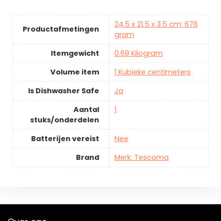
24.5 x 21.5 x 3.5 cm; 676
Productafmetingen
gram
Itemgewicht
0.68 Kilogram
Volume item
1 Kubieke centimeters
Is Dishwasher Safe
Ja
Aantal
1
stuks/onderdelen
Batterijen vereist
Nee
Brand
Merk: Tescoma