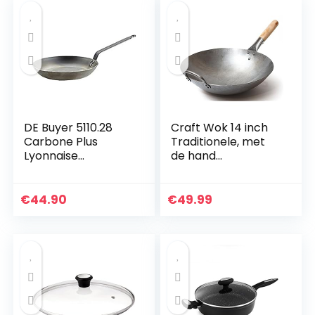
DE Buyer 5110.28
Craft Wok 14 inch
Carbone Plus
Traditionele, met
Lyonnaise
de hand
braadpan, staal,
gehamerde,
zilver, 28 cm
koolstofstalen pow
wok met houten en
€
44.90
€
49.99
stalen hulphandvat
(diameter…