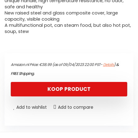
Unique handle, high temperature resistance, no odor,
safe and healthy
New raised steel and glass composite cover, large
capacity, visible cooking
A multifunctional pot, can steam food, but also hot pot,
soup, stew
Amazon.nl Price:
€
38.99
(as of 09/04/2023 22:00 PST-
Details
)
&
FREE Shipping
.
KOOP PRODUCT
Add to wishlist
Add to compare