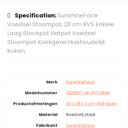
Specification:
SunshineFace
Voedsel Stoompot, 28 cm RVS Enkele
Laag Stockpot Hotpot Voedsel
Stoompot Kookgerei Huishoudelijk
Koken
Merk
SunshineFace
Modelnummer
1329807-UK-BVOUMM
Productafmetingen
30 x 29 x 11 cm; 909 gram
Material
Roestvrij staal
Fabrikant
SunshineFace