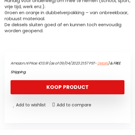
Handig voor onderweg/om mee te nemen (school, sport,
vrije tijd, werk enz.).
Groen en oranje in dubbelverpakking – van onbreekbaar,
robuust materiaal.
De deksels sluiten goed af en kunnen toch eenvoudig
worden geopend.
Amazon.nl Price:
€
13.91
(as of 09/04/2023 21:57 PST-
Details
)
&
FREE
Shipping
.
KOOP PRODUCT
Add to wishlist
Add to compare