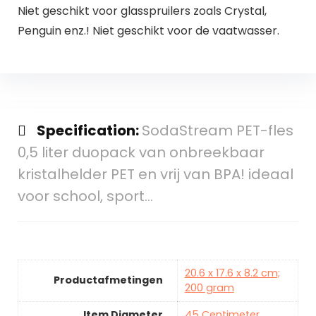
Niet geschikt voor glasspruilers zoals Crystal,
Penguin enz.! Niet geschikt voor de vaatwasser.
Specification:
SodaStream PET-fles
0,5 liter duopack van onbreekbaar
kristalhelder PET en vrij van BPA! ideaal
voor school, sport…
20.6 x 17.6 x 8.2 cm;
Productafmetingen
200 gram
Item Diameter
45 Centimeter