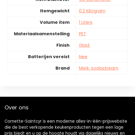
Itemgewicht
0.2 Kilogram
Volume item
1 Liters
Materiaalsamenstelling
PET
Finish
Glad.
Batterijen vereist
Nee
Brand
Merk: sodastream
Over ons
Cornette-Saintcyr is een moderne alles-in-één-prijswebsite
die de best verkopende keukenproducten tegen een lage
prijs biedt en u op de hoogte houdt via dagelijks nieuws en