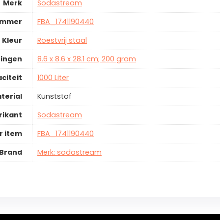
Merk
Sodastream
ummer
FBA_1741190440
Kleur
Roestvrij staal
ingen
8.6 x 8.6 x 28.1 cm; 200 gram
citeit
1000 Liter
terial
Kunststof
rikant
Sodastream
 item
FBA_1741190440
Brand
Merk: sodastream