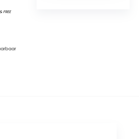
&
FREE
aarbaar