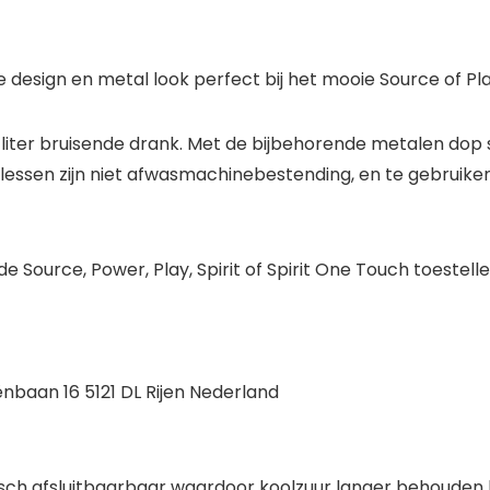
e design en
metal look
perfect bij het mooie Source of Pla
liter bruisende drank. Met de bijbehorende metalen dop sl
 De flessen zijn niet afwasmachinebestending, en te gebru
 Source, Power, Play, Spirit of Spirit One Touch toestelle
nbaan 16 5121 DL Rijen Nederland
sch afsluitbaarbaar waardoor koolzuur langer behouden bl