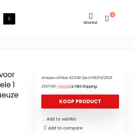
0
Wishlist
voor
Amazon.nl Price:
€
23.90
(as of 09/04/2023
ele 1
21:57 PST-
Details
)
&
FREE Shipping
.
xueuze
KOOP PRODUCT
Add to wishlist
Add to compare