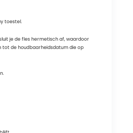
y toestel.
uit je de fles hermetisch af, waardoor
iken tot de houdbaarheidsdatum die op
n.
ijft