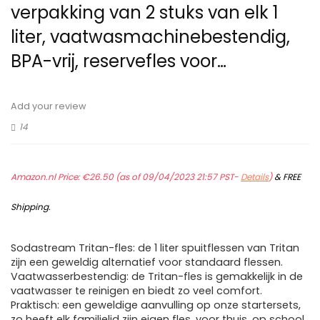
verpakking van 2 stuks van elk 1
liter, vaatwasmachinebestendig,
BPA-vrij, reservefles voor…
Add your review
14
Amazon.nl Price:
€
26.50
(as of 09/04/2023 21:57 PST-
Details
)
&
FREE
Shipping
.
Sodastream Tritan-fles: de 1 liter spuitflessen van Tritan
zijn een geweldig alternatief voor standaard flessen.
Vaatwasserbestendig: de Tritan-fles is gemakkelijk in de
vaatwasser te reinigen en biedt zo veel comfort.
Praktisch: een geweldige aanvulling op onze startersets,
zo heeft elk familielid zijn eigen fles, voor thuis, op school