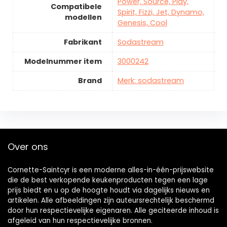
Power, Source, Play,
Compatibele
Spirit, Fizzi, Jet, Dynamo,
modellen
Genesis, Cool
Fabrikant
Sodastream
Modelnummer item
3000242
Brand
Merk: sodastream
Over ons
Cornette-Saintcyr is een moderne alles-in-één-prijswebsite
die de best verkopende keukenproducten tegen een lage
prijs biedt en u op de hoogte houdt via dagelijks nieuws en
artikelen. Alle afbeeldingen zijn auteursrechtelijk beschermd
door hun respectievelijke eigenaren. Alle geciteerde inhoud is
afgeleid van hun respectievelijke bronnen.