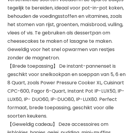
tegelijk te bereiden, ideaal voor pot-in-pot koken,
behouden de voedingsstoffen en vitamines, zoals
het stomen van rijst, groenten, maïsbrood, vulling,
vlees of vis. Te gebruiken als dessertpan om
cheesecakes te maken of lasagne te maken.
Geweldig voor het snel opwarmen van restjes
zonder de magnetron.
【Brede toepassing】 De instant-pannenset is
geschikt voor snelkookpan en soeppan van 5, 6 en
8 Quart, zoals Power Pressure Cooker XL, Cuisinart
CPC-600, Fagor 6-Quart, Instant Pot IP-LUX50, IP-
LUX60, IP- DUO60, IP-DUO80, IP-LUX80. Perfect
formaat, brede toepassing, geschikt voor alle
soorten keukens.
【Geweldig cadeau】 Deze accessoires om
ijsblokjes, hapjes, gelei, pudding, mini-muffins,