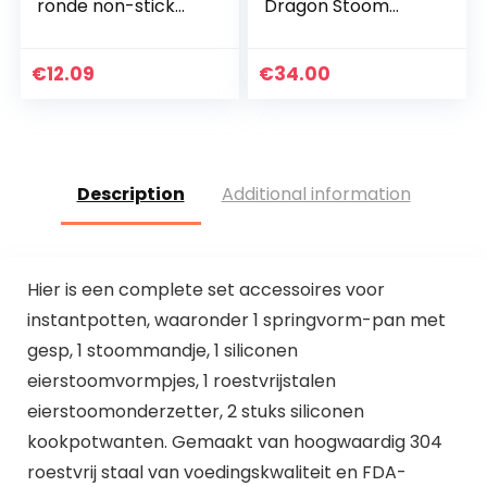
ronde non-stick
Dragon Stoom
eivorm, keuken
Release Diverter
eierringen voor ei
Tool, Stoom
Mcmuffins
Release Diverter,
€
12.09
€
34.00
Accessoire voor
Instant Pot
Drukkoker…
Description
Additional information
Hier is een complete set accessoires voor
instantpotten, waaronder 1 springvorm-pan met
gesp, 1 stoommandje, 1 siliconen
eierstoomvormpjes, 1 roestvrijstalen
eierstoomonderzetter, 2 stuks siliconen
kookpotwanten. Gemaakt van hoogwaardig 304
roestvrij staal van voedingskwaliteit en FDA-