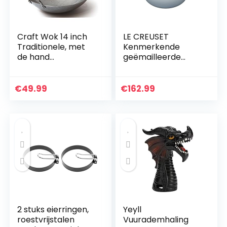
Craft Wok 14 inch
LE CREUSET
Traditionele, met
Kenmerkende
de hand
geëmailleerde
gehamerde,
gietijzeren ronde
koolstofstalen pow
braadpan met
wok met houten en
deksel, 20 cm, 2,4
€
49.99
€
162.99
stalen hulphandvat
liter, kustblauw,
(diameter…
211772042
2 stuks eierringen,
Yeyll
roestvrijstalen
Vuurademhaling