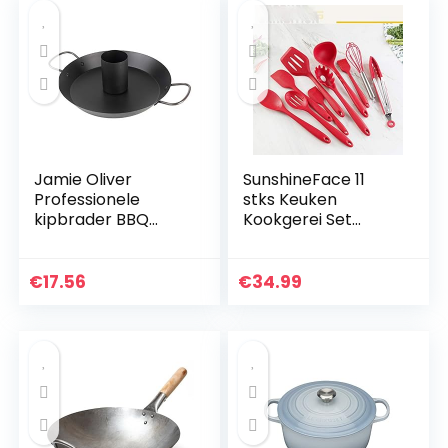
Jamie Oliver
SunshineFace 11
Professionele
stks Keuken
kipbrader BBQ
Kookgerei Set
Chicken braadpan
Siliconen Non-Stick
kipgrill geschikt
Hittebestendige
voor vaatwasser,
Kookgerei
€
17.56
€
34.99
zwart, 552608