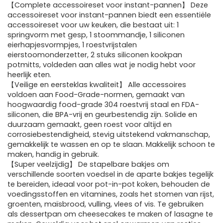
【Complete accessoireset voor instant-pannen】 Deze
accessoireset voor instant-pannen biedt een essentiële
accessoireset voor uw keuken, die bestaat uit: 1
springvorm met gesp, 1 stoommandje, 1 siliconen
eierhapjesvormpjes, 1 roestvrijstalen
eierstoomonderzetter, 2 stuks siliconen kookpan
potmitts, voldeden aan alles wat je nodig hebt voor
heerlijk eten.
【Veilige en eersteklas kwaliteit】 Alle accessoires
voldoen aan Food-Grade-normen, gemaakt van
hoogwaardig food-grade 304 roestvrij staal en FDA-
siliconen, die BPA-vrij en geurbestendig zijn. Solide en
duurzaam gemaakt, geen roest voor altijd en
corrosiebestendigheid, stevig uitstekend vakmanschap,
gemakkelijk te wassen en op te slaan. Makkelijk schoon te
maken, handig in gebruik.
【Super veelzijdig】 De stapelbare bakjes om
verschillende soorten voedsel in de aparte bakjes tegelijk
te bereiden, ideaal voor pot-in-pot koken, behouden de
voedingsstoffen en vitamines, zoals het stomen van rijst,
groenten, maïsbrood, vulling, vlees of vis. Te gebruiken
als dessertpan om cheesecakes te maken of lasagne te