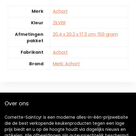
Merk
Achort
Kleur
ZILVER
Afmetingen
20.4 x 20.2 x 17.3 cm; 150 gram
pakket
Fabrikant
Achort
Brand
Merk: Achort
Over ons
Cornette-Saintcyr is een moderne alles-in-één-prijswebsite
die de best verkopende keukenproducten tegen een lage
prijs biedt en u op de hoogte houdt via dagelijks nieuws en
artikelen. Alle afbeeldingen zijn auteursrechtelijk beschermd