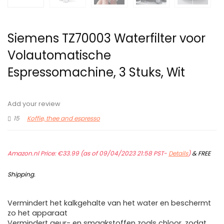
Siemens TZ70003 Waterfilter voor
Volautomatische
Espressomachine, 3 Stuks, Wit
Add your review
15
Koffie, thee and espresso
Amazon.nl Price:
€
33.99
(as of 09/04/2023 21:58 PST-
Details
)
&
FREE
Shipping
.
Vermindert het kalkgehalte van het water en beschermt
zo het apparaat
Vermindert geur- en smaakstoffen zoals chloor, zodat