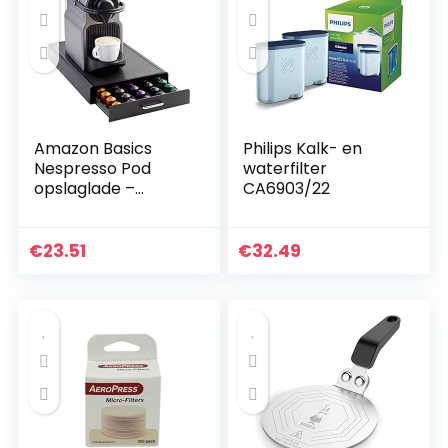
Amazon Basics
Philips Kalk- en
Nespresso Pod
waterfilter
opslaglade –
CA6903/22
capaciteit voor 50
capsules
€
23.51
€
32.49