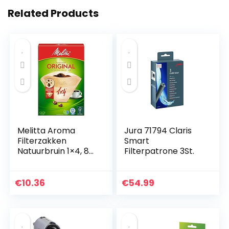
Related Products
Melitta Aroma
Jura 71794 Claris
Filterzakken
Smart
Natuurbruin 1×4, 80
Filterpatrone 3St.
Stuks
€
10.36
€
54.99