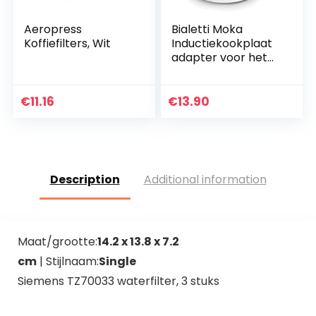
Aeropress
Bialetti Moka
Koffiefilters, Wit
Inductiekookplaat
adapter voor het
gebruik van
koffiepotten en
kookgerei op
€
11.16
€
13.90
inductiekookplaten,
staal, 13…
Description
Additional information
Maat/grootte:
14.2 x 13.8 x 7.2
cm
| Stijlnaam:
Single
Siemens TZ70033 waterfilter, 3 stuks