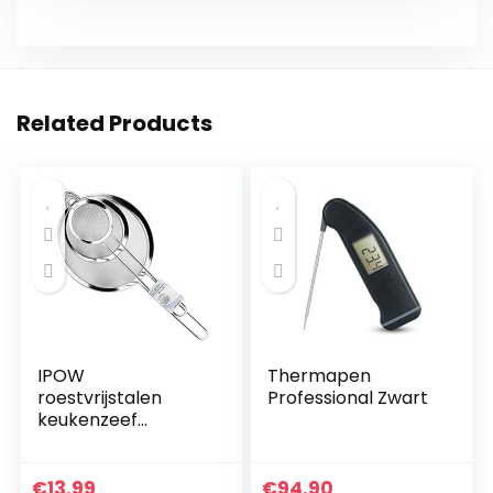
Related Products
IPOW
Thermapen
roestvrijstalen
Professional Zwart
keukenzeef
fijnmazig,
versterkte greep,
set met 3 maten
€
13.99
€
94.90