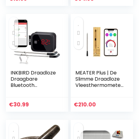
7/12/18 cm
INKBIRD Draadloze
MEATER Plus | De
Draagbare
Slimme Draadloze
Bluetooth
Vleesthermometer
Barbecue
Met 50m Lang
Thermometer met
Bereik Voor De
Dubbele Sonde,
Oven, Gril, Keuken,
€
30.99
€
210.00
Android- en iOS-
Barbecue,
afstandsbediening,
Rookoven en…
voor…