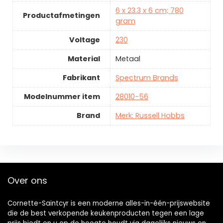
6 x 23.3 x 6 cm; 780
Productafmetingen
gram
Voltage
230
Material
Metaal
Fabrikant
Spectrum Brands
Modelnummer item
28010-56
Brand
Merk: Russell Hobbs
Over ons
Cornette-Saintcyr is een moderne alles-in-één-prijswebsite
die de best verkopende keukenproducten tegen een lage