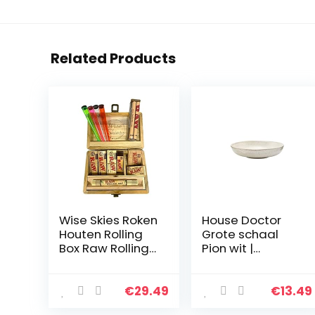
Related Products
Wise Skies Roken
House Doctor
Houten Rolling
Grote schaal
Box Raw Rolling
Pion wit |
Papers Raw
aardewerk
Rolling Mat
servies –
Saltbord,
€
29.49
€
13.49
pastabord,