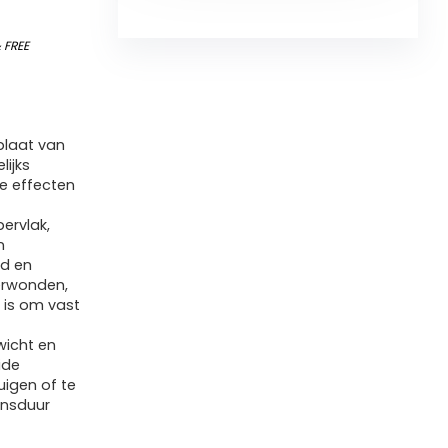
&
FREE
plaat van
ijks
ve effecten
ervlak,
n
nd en
erwonden,
 is om vast
wicht en
ide
uigen of te
ensduur