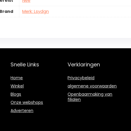
ereist
Nee
Brand
Merk: Lsydgn
Snelle Links
Verklaringen
Home
Privacybeleid
Winkel
algemene voorwaarden
Blogs
Openbaarmaking van
filialen
Onze webshops
Adverteren