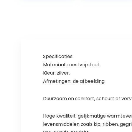
soepbord |
Deens ontwerp
voor hygge…
Specificaties:
Materiaal: roestvrij staal.
Kleur: zilver.
Afmetingen: zie afbeelding.
Duurzaam en schilfert, scheurt of verv
Hoge kwaliteit: gelijkmatige warmteve
levensmiddelen zoals kip, ribben, geg