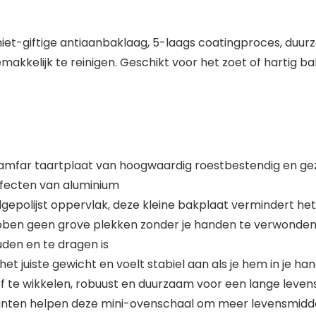
niet-giftige antiaanbaklaag, 5-laags coatingproces, duur
akkelijk te reinigen. Geschikt voor het zoet of hartig ba
eamfar taartplaat van hoogwaardig roestbestendig en gezo
ffecten van aluminium
epolijst oppervlak, deze kleine bakplaat vermindert het 
ebben geen grove plekken zonder je handen te verwonden,
den en te dragen is
et juiste gewicht en voelt stabiel aan als je hem in je ha
 of te wikkelen, robuust en duurzaam voor een lange leven
ijkanten helpen deze mini-ovenschaal om meer levensmi