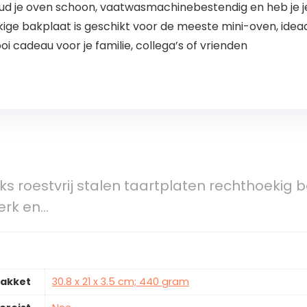
Houd je oven schoon, vaatwasmachinebestendig en heb je j
e bakplaat is geschikt voor de meeste mini-oven, ideaal
oi cadeau voor je familie, collega’s of vrienden
ks roestvrij stalen taartplaten rechthoekig
erk en…
pakket
30.8 x 21 x 3.5 cm; 440 gram