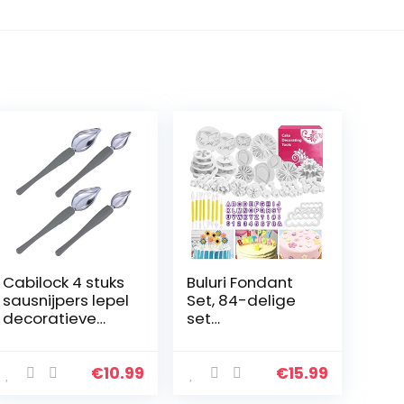
Cabilock 4 stuks
Buluri Fondant
sausnijpers lepel
Set, 84-delige
decoratieve
set
lepel chef-art
uitsteekvormen
potloodlepel DIY
voor fondant,
decoratieve
met premium
€
10.99
€
15.99
lepel
bakaccessoires,