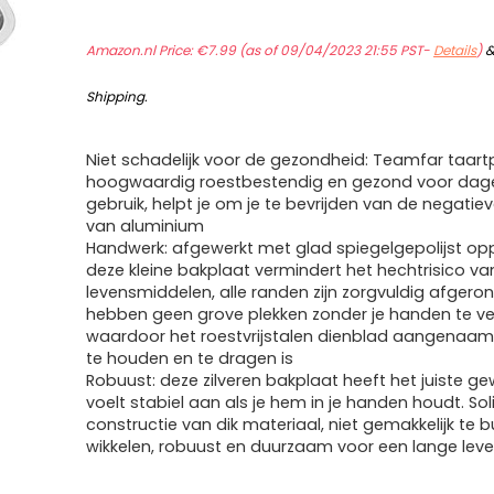
Amazon.nl Price:
€
7.99
(as of 09/04/2023 21:55 PST-
Details
)
Shipping
.
Niet schadelijk voor de gezondheid: Teamfar taart
hoogwaardig roestbestendig en gezond voor dagel
gebruik, helpt je om je te bevrijden van de negatie
van aluminium
Handwerk: afgewerkt met glad spiegelgepolijst opp
deze kleine bakplaat vermindert het hechtrisico va
levensmiddelen, alle randen zijn zorgvuldig afgero
hebben geen grove plekken zonder je handen te v
waardoor het roestvrijstalen dienblad aangenaam
te houden en te dragen is
Robuust: deze zilveren bakplaat heeft het juiste ge
voelt stabiel aan als je hem in je handen houdt. Sol
constructie van dik materiaal, niet gemakkelijk te b
wikkelen, robuust en duurzaam voor een lange lev