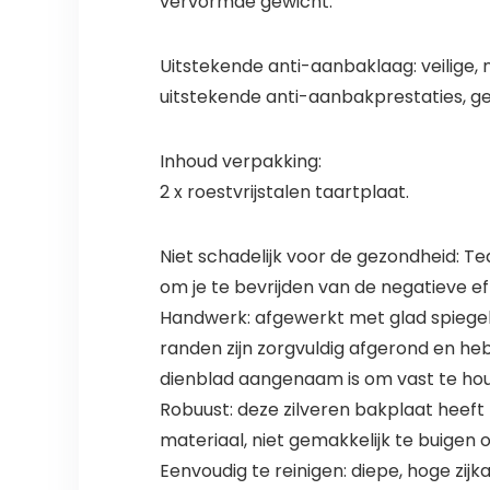
vervormde gewicht.
Uitstekende anti-aanbaklaag: veilige, 
uitstekende anti-aanbakprestaties, gem
Inhoud verpakking:
2 x roestvrijstalen taartplaat.
Niet schadelijk voor de gezondheid: T
om je te bevrijden van de negatieve e
Handwerk: afgewerkt met glad spiegelg
randen zijn zorgvuldig afgerond en h
dienblad aangenaam is om vast te hou
Robuust: deze zilveren bakplaat heeft h
materiaal, niet gemakkelijk te buigen
Eenvoudig te reinigen: diepe, hoge z