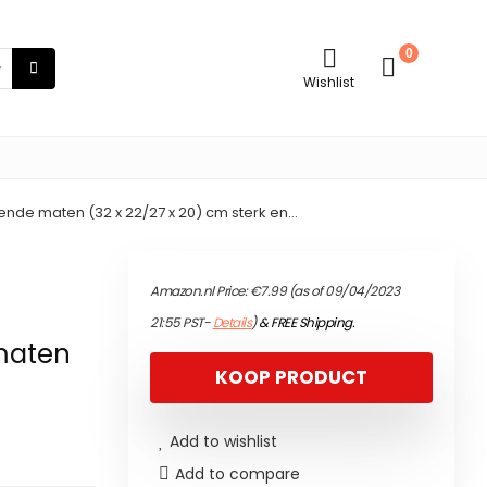
0
Wishlist
lende maten (32 x 22/27 x 20) cm sterk en…
Amazon.nl Price:
€
7.99
(as of 09/04/2023
21:55 PST-
Details
)
&
FREE Shipping
.
maten
KOOP PRODUCT
Add to wishlist
Add to compare