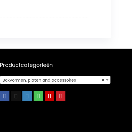
Productcategorieën
Bakvormen, platen and accessoires
×