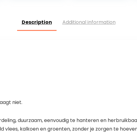
piramide pan
muffins, salade…
antikleef…
Description
Additional information
aagt niet.
rdeling, duurzaam, eenvoudig te hanteren en herbruikba
rild vlees, kalkoen en groenten, zonder je zorgen te hoe