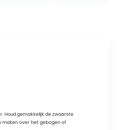
gereedschap
cijfers, letters,
saus…
geschikt…
ar. Houd gemakkelijk de zwaarste
ven maken over het gebogen of