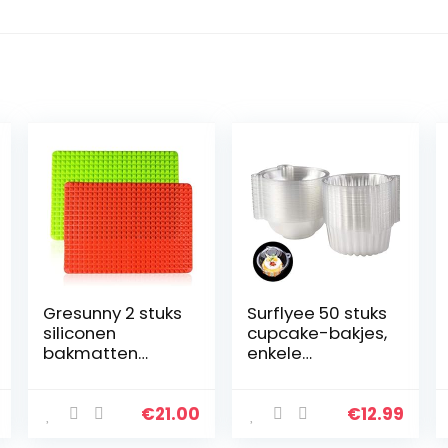
Gresunny 2 stuks
Surflyee 50 stuks
siliconen
cupcake-bakjes,
bakmatten
enkele
hittebestendige
taartbakjes, 11,5
bakmat antislip
cm, individueel
herbruikbare
cupcake-bakje
€
21.00
€
12.99
bakvormen
voor grote