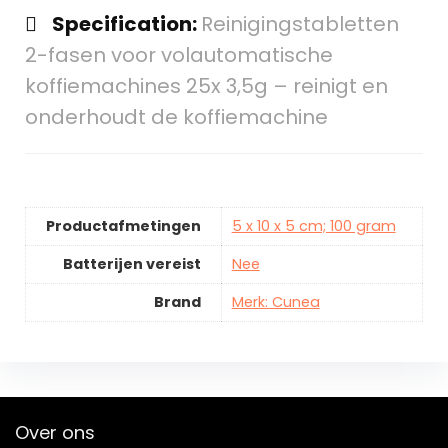
Specification:
Reinigingstabletten
2-fasen voor volautomatische
koffiemachines 25x 3,5g – reinigt en
onderhoudt de koffiemachine
Productafmetingen
5 x 10 x 5 cm; 100 gram
Batterijen vereist
Nee
Brand
Merk: Cunea
Over ons