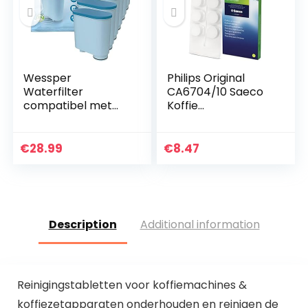
Wessper
Philips Original
Waterfilter
CA6704/10 Saeco
compatibel met
Koffie
Philips AquaClean
olieverwijderingsta
CA6903/10
bletten,
CA6903/22 CA6903
Reinigingstabletten
€
28.99
€
8.47
kalkfilter, Aqua
Clean
filterpatroon…
Description
Additional information
Reinigingstabletten voor koffiemachines &
koffiezetapparaten onderhouden en reinigen de