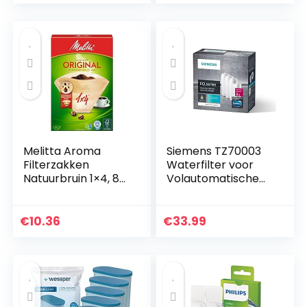
ogie voor een…
Melitta Aroma
Siemens TZ70003
Filterzakken
Waterfilter voor
Natuurbruin 1×4, 80
Volautomatische
Stuks
Espressomachine,
3 Stuks, Wit
€
10.36
€
33.99