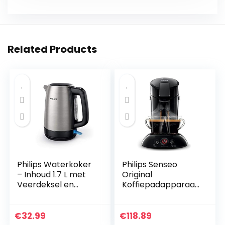
Related Products
Philips Waterkoker
Philips Senseo
– Inhoud 1.7 L met
Original
Veerdeksel en
Koffiepadapparaat
Indicatielampje,
– Twee kopjes
RVS, Draaivoet
tegelijk – Met
(HD9350/90)
crèmelaagje –
€
32.99
€
118.89
Koffieboosttechnol