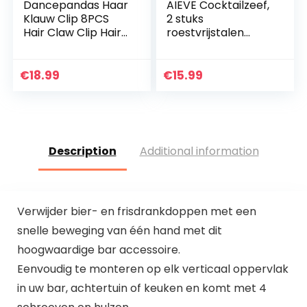
Dancepandas Haar
AIEVE Cocktailzeef,
Klauw Clip 8PCS
2 stuks
Hair Claw Clip Hair
roestvrijstalen
Clamp Legering
staafzeef,
Opvangclip Hair
theezeef, fijne zeef
Accessories
zeef, fijne zeef,
€
18.99
€
15.99
conische zeef met
handvat…
Description
Additional information
Verwijder bier- en frisdrankdoppen met een
snelle beweging van één hand met dit
hoogwaardige bar accessoire.
Eenvoudig te monteren op elk verticaal oppervlak
in uw bar, achtertuin of keuken en komt met 4