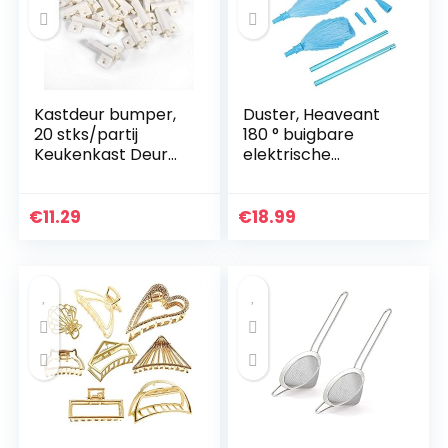
Kastdeur bumper,
Duster, Heaveant
20 stks/partij
180 ° buigbare
Keukenkast Deur
elektrische
Stop Lade Soft
plumeau
Quiet Close Closer
Jaloezieën
Demper Buffers
Meubelreinigingsge
€
11.29
€
18.99
Grijs/Wit(Wit)
reedschap