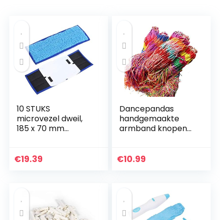
10 STUKS
Dancepandas
microvezel dweil,
handgemaakte
185 x 70 mm
armband knopen
vervangende
80PCS gevlochten
wasbare nat-
armband
droge dweilpads
vriendschap
€
19.39
€
10.99
voor iRobot Braava
armband koord
Jet 240/241(Blue)
kleurrijke geweven
armband…