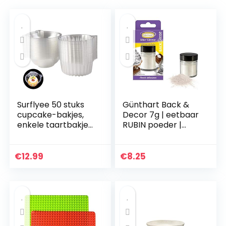
Surflyee 50 stuks
Günthart Back &
cupcake-bakjes,
Decor 7g | eetbaar
enkele taartbakjes,
RUBIN poeder |
11,5 cm, individueel
levensmiddelenkle
cupcake-bakje
urpoeder | robijn
voor grote muffins,
glitter
€
12.99
€
8.25
salade…