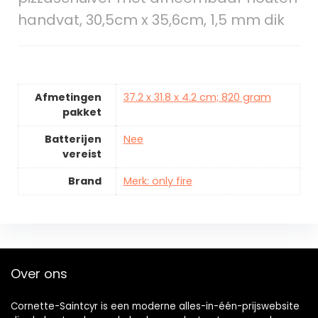
handvat, 30,5cm x 35,6cm, 1,5 mm dik
Afmetingen
37.2 x 31.8 x 4.2 cm; 820 gram
pakket
Batterijen
Nee
vereist
Brand
Merk: only fire
Over ons
Cornette-Saintcyr is een moderne alles-in-één-prijswebsite