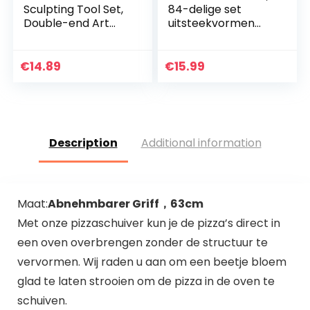
Sculpting Tool Set,
84-delige set
Double-end Art
uitsteekvormen
Dotting Tool Hand
voor fondant, met
Craft Accessoires 9
premium
stks Cake
bakaccessoires,
€
14.89
€
15.99
Decorating
cijfers, letters,
Gereedschap…
geschikt…
Description
Additional information
Maat:
Abnehmbarer Griff，63cm
Met onze pizzaschuiver kun je de pizza’s direct in
een oven overbrengen zonder de structuur te
vervormen. Wij raden u aan om een beetje bloem
glad te laten strooien om de pizza in de oven te
schuiven.