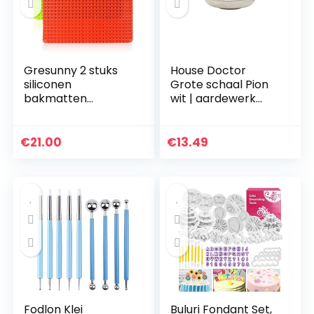
Gresunny 2 stuks
House Doctor
siliconen
Grote schaal Pion
bakmatten
wit | aardewerk
hittebestendige
servies – Saltbord,
bakmat antislip
pastabord,
herbruikbare
soepbord | Deens
€
21.00
€
13.49
bakvormen
ontwerp voor
piramide pan
hygge…
antikleef…
Fodlon Klei
Buluri Fondant Set,