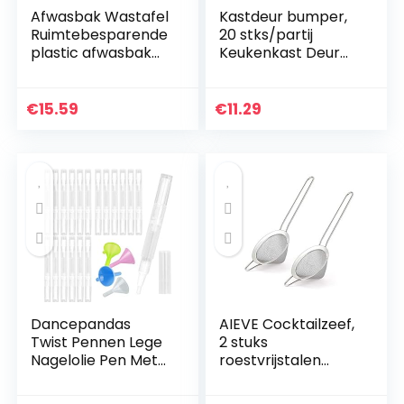
Afwasbak Wastafel
Kastdeur bumper,
Ruimtebesparende
20 stks/partij
plastic afwasbak
Keukenkast Deur
voor keuken om te
Stop Lade Soft
wandelen(Small
Quiet Close Closer
blue)
Demper Buffers
€
15.59
€
11.29
Grijs/Wit(Wit)
Dancepandas
AIEVE Cocktailzeef,
Twist Pennen Lege
2 stuks
Nagelolie Pen Met
roestvrijstalen
Borstel Tip 15 STKS
staafzeef,
Transparante 3 ML
theezeef, fijne zeef