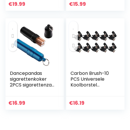
Nagelriemolie
zeef, fijne zeef,
€
19.99
€
15.99
Pennen…
conische zeef met
handvat…
Dancepandas
Carbon Brush-10
sigarettenkoker
PCS Universele
2PCS sigarettenzak
Koolborstel
met sleutelhanger
Generator
Waterdichte
Onderdelen voor
sigarettenkoker
4KW 5KW 7KW
€
16.99
€
16.19
tandenstokerhoud
Generator
er voor…