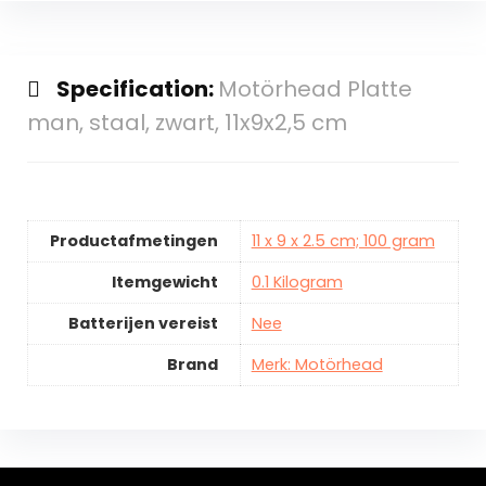
Specification:
Motörhead Platte
man, staal, zwart, 11x9x2,5 cm
Productafmetingen
11 x 9 x 2.5 cm; 100 gram
Itemgewicht
0.1 Kilogram
Batterijen vereist
Nee
Brand
Merk: Motörhead