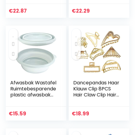
zijborstels, 1 borstel
Accessoires
en 1 klopperborstel
Stoffilterzakken
€
22.87
€
22.29
voor de iRobot
voor Type FJM
Roomba…
S4780/4510/4300
Afwasbak Wastafel
Dancepandas Haar
Ruimtebesparende
Klauw Clip 8PCS
plastic afwasbak
Hair Claw Clip Hair
voor keuken om te
Clamp Legering
wandelen(Small
Opvangclip Hair
blue)
Accessories
€
15.59
€
18.99