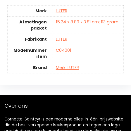
Merk
LUTER
Afmetingen
15.24 x 8.89 x 3.81 cm; 113 gram
pakket
Fabrikant
LUTER
Modelnummer
C04001
item
Brand
Merk: LUTER
Over ons
Cornette-Saintcyr is een moderne alles-in-één-prijswebsite
die de best verkopende keukenproducten tegen een lage
prijs biedt en u op de hoogte houdt via dagelijks nieuws en