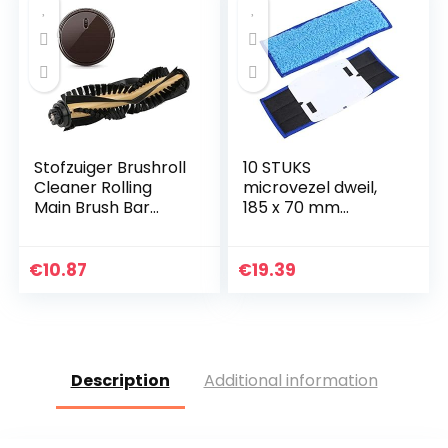
Stofzuiger Brushroll
10 STUKS
Cleaner Rolling
microvezel dweil,
Main Brush Bar
185 x 70 mm
Brushroll Roller Bar
vervangende
Vervanging
wasbare nat-
Onderdelen voor
droge dweilpads
€
10.87
€
19.39
Ecovacs Deebot
voor iRobot Braava
N79S…
Jet 240/241(Blue)
Description
Additional information