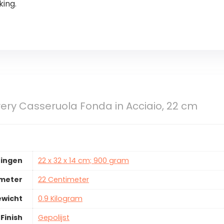
king.
ery Casseruola Fonda in Acciaio, 22 cm
ingen
22 x 32 x 14 cm; 900 gram
ameter
22 Centimeter
ewicht
0.9 Kilogram
Finish
Gepolijst