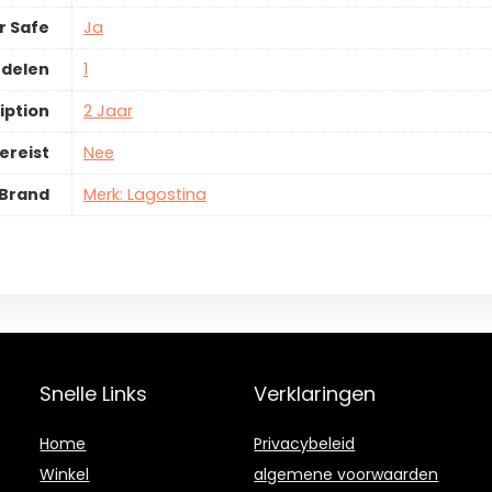
r Safe
Ja
rdelen
1
iption
2 Jaar
ereist
Nee
Brand
Merk: Lagostina
Snelle Links
Verklaringen
Home
Privacybeleid
Winkel
algemene voorwaarden