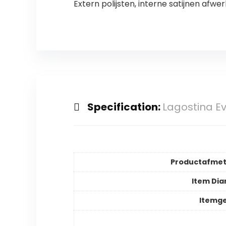
Extern polijsten, interne satijnen afwer
Specification:
Lagostina Ev
Productafmet
Item Di
Itemg