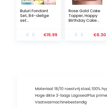
Buluri Fondant
Rose Gold Cake
Set, 84-delige
Topper, Happy
set
Birthday Cake
uitsteekvormen
Toppers/Confet
voor fondant,
ti Ballon Hart
met premium
Star Cake
€
15.99
€
6.30
bakaccessoires,
Toppers voor
cijfers, letters,
Gelukkige
geschikt…
Verjaardag
Cake…
Materiaal: 18/10 roestvrij staal, 100% hy
Hoge dikte 3-laags LagosealPlus prime
Vaatwasmachinebestendig