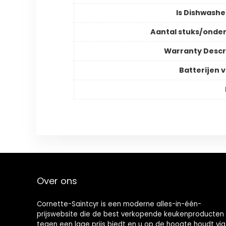
Is Dishwashe
Aantal stuks/onde
Warranty Descr
Batterijen v
Over ons
Cornette-Saintcyr is een moderne alles-in-één-
prijswebsite die de best verkopende keukenproducten
tegen een lage prijs biedt en u op de hoogte houdt via