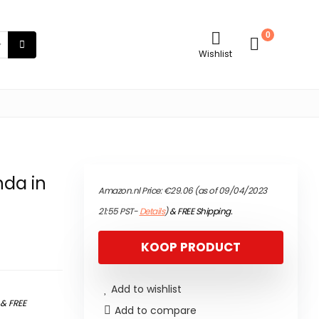
0
Wishlist
nda in
Amazon.nl Price:
€
29.06
(as of 09/04/2023
21:55 PST-
Details
)
&
FREE Shipping
.
KOOP PRODUCT
Add to wishlist
)
&
FREE
Add to compare