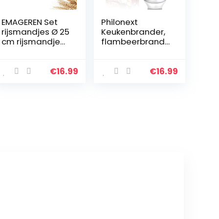
EMAGEREN Set
Philonext
rijsmandjes Ø 25
Keukenbrander,
cm rijsmandje
flambeerbrande
ovaal banneton
r, butaan,
rijsmand,
gasbrander
handgemaakte
voor de keuken,
€
16.99
€
16.99
rotan mand,
thuis, keuken,
broodvorm,
zwart, voor
broodmand…
crème brulee…