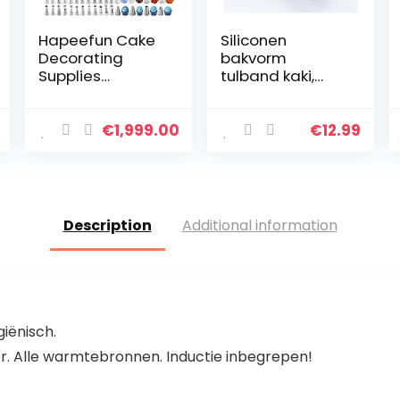
Hapeefun Cake
Siliconen
Decorating
bakvorm
Supplies
tulband kaki,
kit,95pcs Cake
voedselveilige
Decorating Set-
platina siliconen
cake decorating
herbruikbare
€
1,999.00
€
12.99
equipments -
bakvorm rond, Ø
cake decorating
22,8 cm & 11 cm
tools with…
diep, anti…
Description
Additional information
giënisch.
r. Alle warmtebronnen. Inductie inbegrepen!