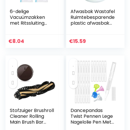
6-delige
Afwasbak Wastafel
Vacuümzakken
Ruimtebesparende
met Ritssluiting
plastic afwasbak
Opslag van
voor keuken om te
Voedselverzegelaa
wandelen(Small
rs Herbruikbare
blue)
€
8.04
€
15.59
Verzegelde Zakken
met Dubbellaagse…
Stofzuiger Brushroll
Dancepandas
Cleaner Rolling
Twist Pennen Lege
Main Brush Bar
Nagelolie Pen Met
Brushroll Roller Bar
Borstel Tip 15 STKS