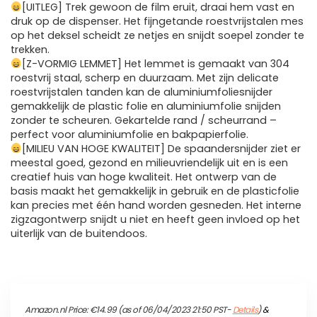
[UITLEG] Trek gewoon de film eruit, draai hem vast en
druk op de dispenser. Het fijngetande roestvrijstalen mes
op het deksel scheidt ze netjes en snijdt soepel zonder te
trekken.
[Z-VORMIG LEMMET] Het lemmet is gemaakt van 304
roestvrij staal, scherp en duurzaam. Met zijn delicate
roestvrijstalen tanden kan de aluminiumfoliesnijder
gemakkelijk de plastic folie en aluminiumfolie snijden
zonder te scheuren. Gekartelde rand / scheurrand –
perfect voor aluminiumfolie en bakpapierfolie.
[MILIEU VAN HOGE KWALITEIT] De spaandersnijder ziet er
meestal goed, gezond en milieuvriendelijk uit en is een
creatief huis van hoge kwaliteit. Het ontwerp van de
basis maakt het gemakkelijk in gebruik en de plasticfolie
kan precies met één hand worden gesneden. Het interne
zigzagontwerp snijdt u niet en heeft geen invloed op het
uiterlijk van de buitendoos.
Amazon.nl Price:
€
14.99
(as of 06/04/2023 21:50 PST-
Details
)
&