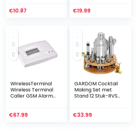
Vervanging
Transparante 3 ML
Onderdelen voor
Nagelriemolie
€
10.87
€
19.99
Ecovacs Deebot
Pennen…
N79S…
WirelessTerminal
GARDOM Cocktail
Wireless Terminal
Making Set met
Caller GSM Alarm
Stand 12 Stuk-RVS
100-240V GSM
Cocktail Shaker
Desktop Phone
750ml-Barman Kit
Fixed Wireless
met Jigger|
€
67.99
€
33.99
Terminal Support…
Menglepel|Drank
Gieten…