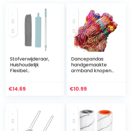
Stofverwijderaar,
Dancepandas
Huishoudelijk
handgemaakte
Flexibel
armband knopen
Stofverwijderingsge
80PCS gevlochten
reedschap met
armband
lange steel
vriendschap
€
14.69
€
10.99
Reinigingsborstel
armband koord
voor nachtkastje
kleurrijke geweven
armband…