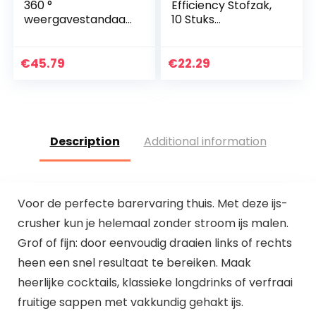
360 °
Efficiency Stofzak,
weergavestandaar
10 Stuks
d 5 kg dragend,
Stofzuigerzak
voor het
Accessoires
weergeven van
Stoffilterzakken
€
45.79
€
22.29
sieraden, horloges,
voor Type FJM
mobiele telefoons…
S4780/4510/4300
Description
Additional information
Voor de perfecte barervaring thuis. Met deze ijs-
crusher kun je helemaal zonder stroom ijs malen.
Grof of fijn: door eenvoudig draaien links of rechts
heen een snel resultaat te bereiken. Maak
heerlijke cocktails, klassieke longdrinks of verfraai
fruitige sappen met vakkundig gehakt ijs.