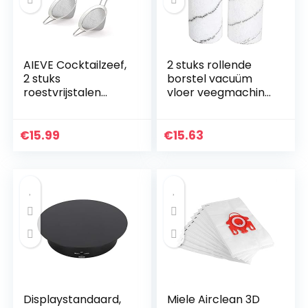
AIEVE Cocktailzeef,
2 stuks rollende
2 stuks
borstel vacuüm
roestvrijstalen
vloer veegmachine
staafzeef,
schoner accessoire
theezeef, fijne zeef
huishoudelijke
zeef, fijne zeef,
schoonmaak
€
15.99
€
15.63
conische zeef met
accessoires
handvat…
geschikt voor…
Displaystandaard,
Miele Airclean 3D