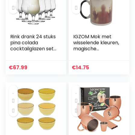
Rink drank 24 stuks
IGZOM Mok met
pina colada
wisselende kleuren,
cocktailglazen set
magische
– Hurricane Art
keramische mok
Poco Grande Party
Glass – 460ml
€
67.99
€
14.75