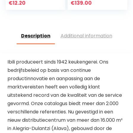
modern
€
12.20
€
139.00
Scandinavisch
design voor
stijlbewuste…
Description
Additional information
Ibili produceert sinds 1942 keukengerei. Ons
bedrijfsbeleid op basis van continue
productinnovatie en aanpassing aan de
marktvereisten heeft een volledig klant
uitstekend record van de kwaliteit van de service
gevormd. Onze catalogus biedt meer dan 2.000
verschillende referenties. Nu gevestigd in een
nieuw distributiecentrum van meer dan 16.000 m²
in Alegria-Dulantzi (Alava), gebouwd door de