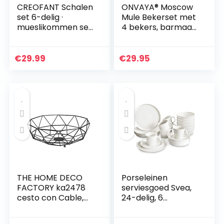
CREOFANT Schalen
ONVAYA® Moscow
set 6-delig ·
Mule Bekerset met
mueslikommen set
4 bekers, barmaat
· kommen kleurrijk ·
en rietje, koperen
fruitschaal
bekers voor
soepkom slakom
cocktails, 4
€
29.99
€
29.95
ijsschaal
koperen mokken
Ramenbowl…
met 480 ml…
THE HOME DECO
Porseleinen
FACTORY ka2478
serviesgoed Svea,
cesto con Cable,
24-delig, 6
Metal, Zwart, Zwart
personen, fijne
bone china,