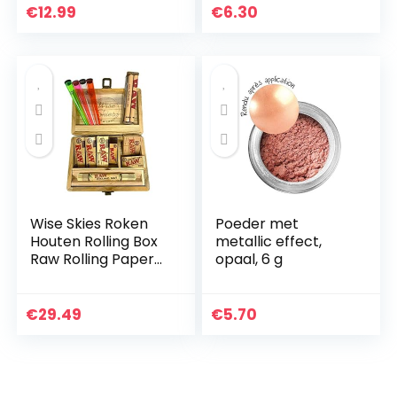
bakvorm rond, Ø
Cake Toppers voor
€
12.99
€
6.30
22,8 cm & 11 cm
Gelukkige
diep, anti…
Verjaardag Cake…
Wise Skies Roken
Poeder met
Houten Rolling Box
metallic effect,
Raw Rolling Papers
opaal, 6 g
Raw Rolling Mat
€
29.49
€
5.70