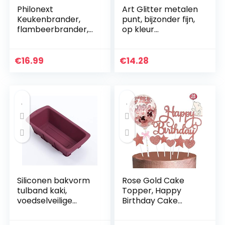
Philonext
Art Glitter metalen
Keukenbrander,
punt, bijzonder fijn,
flambeerbrander,
op kleur
butaan,
gesorteerd
gasbrander voor
de keuken, thuis,
€
16.99
€
14.28
keuken, zwart, voor
crème brulee…
Siliconen bakvorm
Rose Gold Cake
tulband kaki,
Topper, Happy
voedselveilige
Birthday Cake
platina siliconen
Toppers/Confetti
herbruikbare
Ballon Hart Star