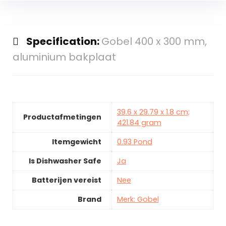
Specification:
Gobel 400 x 300 mm,
aluminium bakplaat
39.6 x 29.79 x 1.8 cm;
Productafmetingen
421.84 gram
Itemgewicht
0.93 Pond
Is Dishwasher Safe
Ja
Batterijen vereist
Nee
Brand
Merk: Gobel