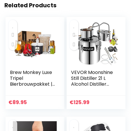
Related Products
Brew Monkey Luxe
VEVOR Moonshine
Tripel
Still Distiller 21 L
Bierbrouwpakket |
Alcohol Distiller
5 Liter | Bier
Moonshine Still 40 x
Brouwen in je Eigen
40 x 37 cm
Keuken | Bier Brouw
Moonshine Wijn Still
€
89.95
€
125.99
Pakket met Verse…
Distiller…