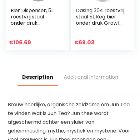
Bier Dispenser, 5L
Dasing 304 roestvrij
roestvrij staal
staal 5L Keg bier
onder druk
onder druk Growler
draagbare mini
draagbare bierfles
bier brouwen vat
thuis brouwen bier
ambachtelijke wijn
maken
€
106.69
€
69.03
maken kit thuis
gereedschap
party…
Description
Additional information
Brouw heerlijke, organische zeldzame om Jun Tea
te vinden.Wat is Jun Tea? Jun thee wordt
afgeschermd achter een sluier van
geheimhouding, mythe, mystiek en mysterie. Voor
veel brouwers is Jun thee meer dan een