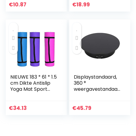
Onderdelen voor
Accessories
€
10.87
€
18.99
Ecovacs Deebot
N79S…
NIEUWE 183 * 61 * 1.5
Displaystandaard,
cm Dikte Antislip
360 °
Yoga Mat Sport
weergavestandaar
Gym Zachte Pilates
d 5 kg dragend,
Matten
voor het
Opvouwbaar voor
weergeven van
€
34.13
€
45.79
Body Building
sieraden, horloges,
Fitness…
mobiele telefoons…