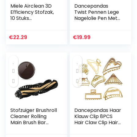
Miele Airclean 3D
Dancepandas
Efficiency Stofzak,
Twist Pennen Lege
10 Stuks
Nagelolie Pen Met
Stofzuigerzak
Borstel Tip 15 STKS
Accessoires
Transparante 3 ML
Stoffilterzakken
Nagelriemolie
€
22.29
€
19.99
voor Type FJM
Pennen…
S4780/4510/4300
Stofzuiger Brushroll
Dancepandas Haar
Cleaner Rolling
Klauw Clip 8PCS
Main Brush Bar
Hair Claw Clip Hair
Brushroll Roller Bar
Clamp Legering
Vervanging
Opvangclip Hair