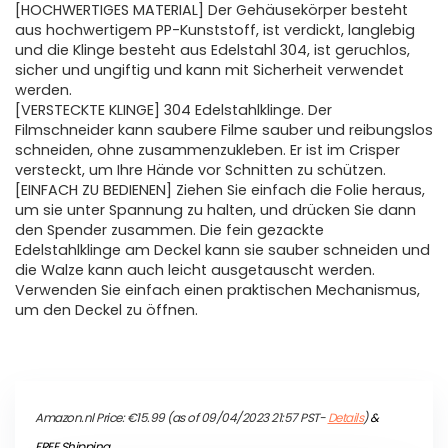
[HOCHWERTIGES MATERIAL] Der Gehäusekörper besteht
aus hochwertigem PP-Kunststoff, ist verdickt, langlebig
und die Klinge besteht aus Edelstahl 304, ist geruchlos,
sicher und ungiftig und kann mit Sicherheit verwendet
werden.
[VERSTECKTE KLINGE] 304 Edelstahlklinge. Der
Filmschneider kann saubere Filme sauber und reibungslos
schneiden, ohne zusammenzukleben. Er ist im Crisper
versteckt, um Ihre Hände vor Schnitten zu schützen.
[EINFACH ZU BEDIENEN] Ziehen Sie einfach die Folie heraus,
um sie unter Spannung zu halten, und drücken Sie dann
den Spender zusammen. Die fein gezackte
Edelstahlklinge am Deckel kann sie sauber schneiden und
die Walze kann auch leicht ausgetauscht werden.
Verwenden Sie einfach einen praktischen Mechanismus,
um den Deckel zu öffnen.
Amazon.nl Price:
€
15.99
(as of 09/04/2023 21:57 PST-
Details
)
&
FREE Shipping
.