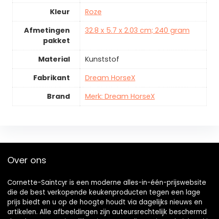
Kleur
Roze
Afmetingen
32.8 x 5.7 x 2.03 cm; 240 gram
pakket
Material
Kunststof
Fabrikant
Dream HorseX
Brand
Merk: Dream HorseX
Over ons
Cornette-Saintcyr is een moderne alles-in-één-prijswebsite
die de best verkopende keukenproducten tegen een lage
prijs biedt en u op de hoogte houdt via dagelijks nieuws en
artikelen. Alle afbeeldingen zijn auteursrechtelijk beschermd