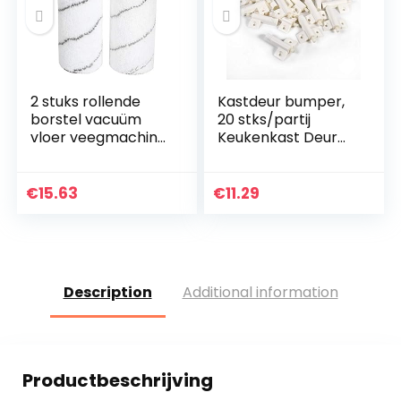
2 stuks rollende
Kastdeur bumper,
borstel vacuüm
20 stks/partij
vloer veegmachine
Keukenkast Deur
schoner accessoire
Stop Lade Soft
huishoudelijke
Quiet Close Closer
schoonmaak
Demper Buffers
€
15.63
€
11.29
accessoires
Grijs/Wit(Wit)
geschikt voor…
Description
Additional information
Productbeschrijving