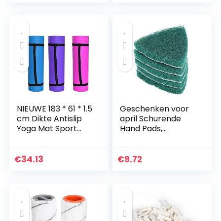
met Dubbellaagse…
Jet 240/241(Blue)
NIEUWE 183 * 61 * 1.5
Geschenken voor
cm Dikte Antislip
april Schurende
Yoga Mat Sport
Hand Pads,
Gym Zachte Pilates
Zelfklevende Polijst
Matten
Pad Schurende
Opvouwbaar voor
Hand
€
34.13
€
9.72
Body Building
Schuursponsje,
Fitness…
Driehoek Vloeren
Maken…