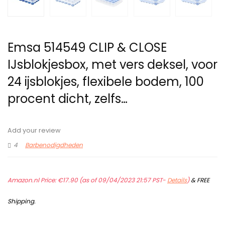
Emsa 514549 CLIP & CLOSE
IJsblokjesbox, met vers deksel, voor
24 ijsblokjes, flexibele bodem, 100
procent dicht, zelfs…
Add your review
4
Barbenodigdheden
Amazon.nl Price:
€
17.90
(as of 09/04/2023 21:57 PST-
Details
)
&
FREE
Shipping
.