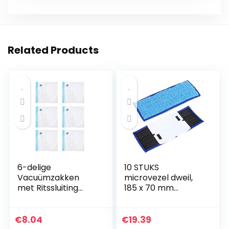
Related Products
6-delige
10 STUKS
Vacuümzakken
microvezel dweil,
met Ritssluiting
185 x 70 mm
Opslag van
vervangende
Voedselverzegelaa
wasbare nat-
rs Herbruikbare
droge dweilpads
€
8.04
€
19.39
Verzegelde Zakken
voor iRobot Braava