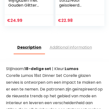
Wijnglazen met
5513214601
Gouden Glitter
geïsoleerd
voor Bruiloften,
cappuccino-glas
Verjaardagen,
set van 2,
Kerstmis &
transparant
€
24.99
€
22.98
Feesten, 150ml –
Elegant…
Description
Additional information
Stijlnaam:
18-delige set
| Kleur:
Lumos
Corelle Lumos 18st Dinner Set Corelle glazen
servies is ontworpen om een impact te maken en
er een te nemen. De patronen zijn geïnspireerd op
de nieuwste trends op het gebied van mode en
interieur en leveren een verscheidenheid aan