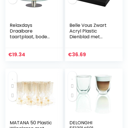
Relaxdays
Belle Vous Zwart
Draaibare
Acryl Plastic
taartplaat, bodem,
Dienblad met
taartplaat voor
Handvatten – L40,5
decoratie,
x B30 cm – Groot
taartdraaitafel
Driehoeks
€
19.34
€
36.69
voor cake,
Decoraties Knoei
diameter 30 cm,
Vrije Tafel…
transparant…
MATANA 50 Plastic
DELONGHI