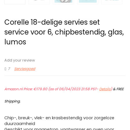
Corelle 18-delige servies set
service voor 6, chipbestendig, glas,
lumos
Add your review
7
Serviesgoed
Amazon.nl Price:
€
179.80
(as of 06/04/2023 21:58 PST-
Details
)
&
FREE
Shipping
.
Chip-, breuk-, vlek- en krasbestendig voor zorgeloze
duurzaamheid
Geschikt voor magnetron, vaatwasser en oven voor