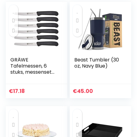
GRÄWE
Beast Tumbler (30
Tafelmessen, 6
oz, Navy Blue)
stuks, messenset
om te snijden, set
van 6 broodjes,
ontbijtmessen met
€
17.18
€
45.00
eenzijdig gekarteld,
mes 21…