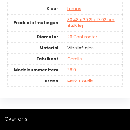
Kleur
Lumos
30.48 x 29.21 x 17.02 cm;
Productafmetingen
4.45 kg
Diameter
26 Centimeter
Material
Vitrelle® glas
Fabrikant
Corelle
Modelnummer item
3810
Brand
Merk: Corelle
Over ons