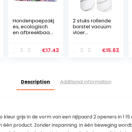
Hondenpoepzakj
2 stuks rollende
es, ecologisch
borstel vacuüm
en afbreekbaar
vloer
20 rollen Zak
veegmachine
voor het
schoner
opruimen van
accessoire
€
17.43
€
15.63
afval Hart Puppy
huishoudelijke
hond Afvalpoep
schoonmaak
accessoires
geschikt voor…
Description
Additional information
kleur grijs in de vorm van een nijlpaard 2 openers in 1 15
n één product. Zonder inspanning. In één beweging wordt