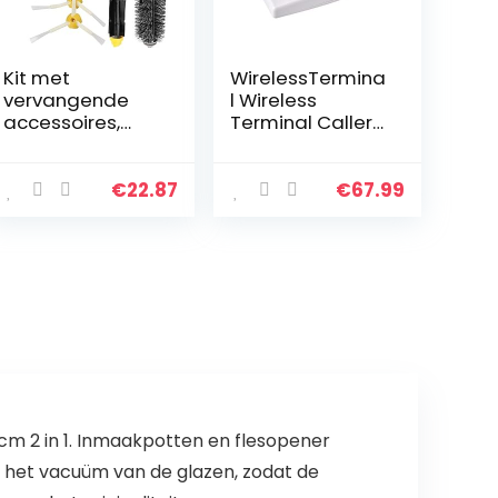
Kit met
WirelessTermina
vervangende
l Wireless
accessoires,
Terminal Caller
inclusief 3 filters,
GSM Alarm 100-
3 zijborstels, 1
240V GSM
borstel en 1
Desktop Phone
€
22.87
€
67.99
klopperborstel
Fixed Wireless
voor de iRobot
Terminal
Roomba…
Support…
 cm 2 in 1. Inmaakpotten en flesopener
 het vacuüm van de glazen, zodat de