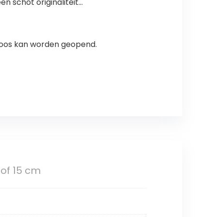
n schot originaliteit…
loos kan worden geopend.
tof 15 cm