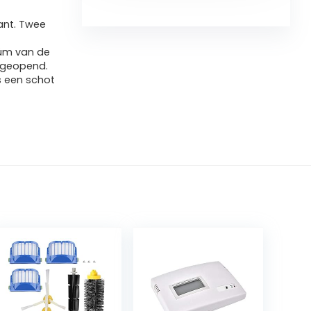
ant. Twee
uüm van de
 geopend.
s een schot