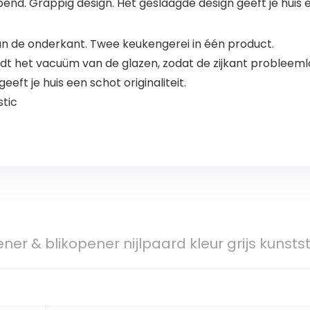
d. Grappig design. Het geslaagde design geeft je huis ee
an de onderkant. Twee keukengerei in één product.
dt het vacuüm van de glazen, zodat de zijkant probleem
eft je huis een schot originaliteit.
stic
ener & blikopener nijlpaard kleur grijs kunsts