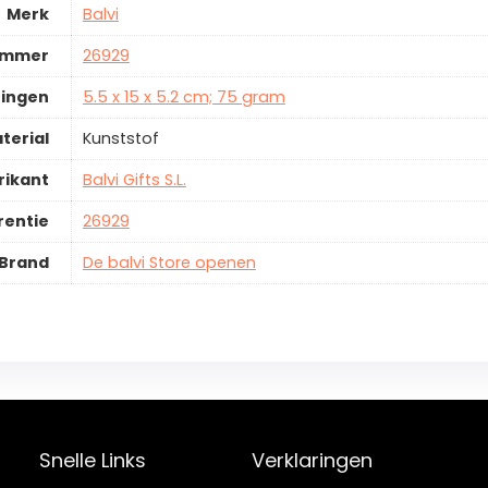
Merk
Balvi
ummer
26929
ingen
5.5 x 15 x 5.2 cm; 75 gram
terial
Kunststof
rikant
Balvi Gifts S.L.
rentie
26929
Brand
De balvi Store openen
Snelle Links
Verklaringen