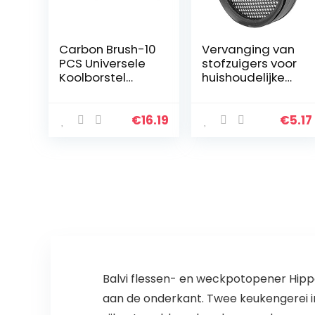
Carbon Brush-10
Vervanging van
PCS Universele
stofzuigers voor
Koolborstel
huishoudelijke
Generator
stofzuigers
Onderdelen voor
Accessoires
4KW 5KW 7KW
Geschikt voor
€
16.19
€
5.17
Generator
Philips FC6726
FC6727 FC6728
FC6729…
Balvi flessen- en weckpotopener Hippo 
aan de onderkant. Twee keukengerei i