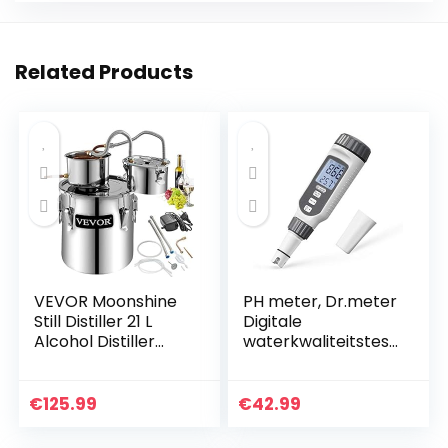
Related Products
VEVOR Moonshine
PH meter, Dr.meter
Still Distiller 21 L
Digitale
Alcohol Distiller
waterkwaliteitstest
Moonshine Still 40 x
Verbeterde
40 x 37 cm
resolutie 0,01 Hoge
Moonshine Wijn Still
nauwkeurigheid
€
125.99
€
42.99
Distiller…
Tweekleurige LCD-
display…