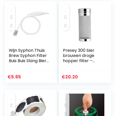
Wijn Syphon Thuis
Prexey 300 bier
Brew Syphon Filter
brouwen droge
Buis Buis Slang Bier
hopper filter –
Wijn Brouwen
Luckeg merk
Maken Tool
roestvrij staal bier
brouwen hop
€
5.65
€
20.20
Strainer 300
micron