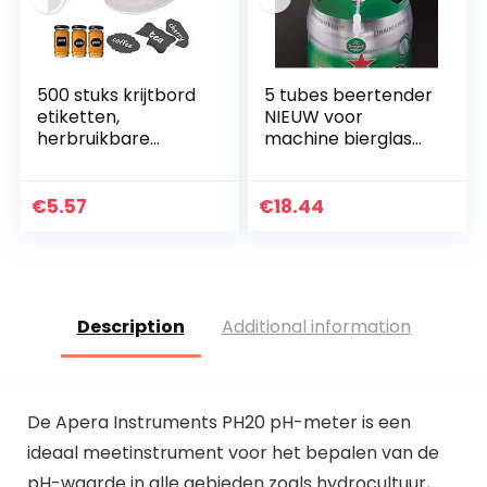
500 stuks krijtbord
5 tubes beertender
etiketten,
NIEUW voor
herbruikbare
machine bierglas
zelfklevende
SEB of Krups, stuurt
krijtbord lege
snel binnen uur
stickers,
€
5.57
€
18.44
waterdichte
schoolbord voedsel
label…
Description
Additional information
De Apera Instruments PH20 pH-meter is een
ideaal meetinstrument voor het bepalen van de
pH-waarde in alle gebieden zoals hydrocultuur,