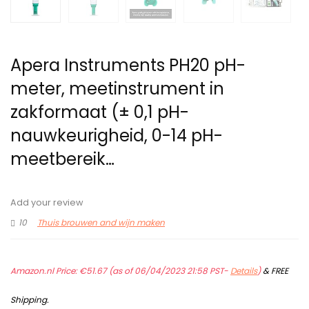
Apera Instruments PH20 pH-
meter, meetinstrument in
zakformaat (± 0,1 pH-
nauwkeurigheid, 0-14 pH-
meetbereik…
Add your review
10
Thuis brouwen and wijn maken
Amazon.nl Price:
€
51.67
(as of 06/04/2023 21:58 PST-
Details
)
&
FREE
Shipping
.