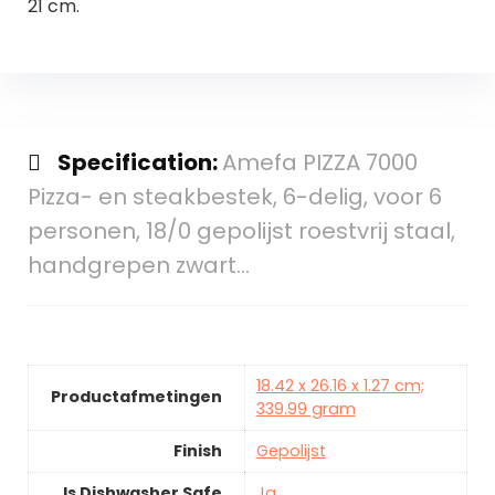
21 cm.
Specification:
Amefa PIZZA 7000
Pizza- en steakbestek, 6-delig, voor 6
personen, 18/0 gepolijst roestvrij staal,
handgrepen zwart…
18.42 x 26.16 x 1.27 cm;
Productafmetingen
339.99 gram
Finish
Gepolijst
Is Dishwasher Safe
Ja