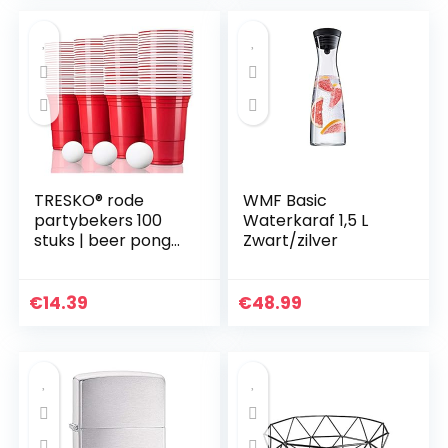
TRESKO® rode
WMF Basic
partybekers 100
Waterkaraf 1,5 L
stuks | beer pong
Zwart/zilver
party cups | 473 ml
(16 oz) | bierpong
bekers extra sterk |
€
14.39
€
48.99
plastic…