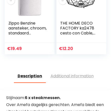
Zippo Benzine
THE HOME DECO
aansteker, chroom,
FACTORY ka2478
standaard
cesto con Cable,
geborsteld,
Metal, Zwart, Zwart
normale
stormaansteker
€
19.49
€
12.20
Description
Additional information
Stijlnaam:
6 x steakmessen.
Over Amefa dagelijks gerechten. Amefa biedt een