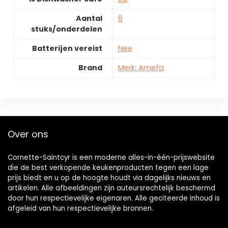
Aantal
6
stuks/onderdelen
Batterijen vereist
Nee
Brand
Merk: Amefa
Over ons
Cornette-Saintcyr is een moderne alles-in-één-prijswebsite
die de best verkopende keukenproducten tegen een lage
prijs biedt en u op de hoogte houdt via dagelijks nieuws en
artikelen. Alle afbeeldingen zijn auteursrechtelijk beschermd
door hun respectievelijke eigenaren. Alle geciteerde inhoud is
afgeleid van hun respectievelijke bronnen.