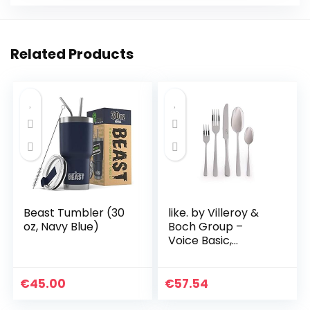
Related Products
Beast Tumbler (30
like. by Villeroy &
oz, Navy Blue)
Boch Group –
Voice Basic,
tafelbestek, 30-dlg,
voor tot 6
personen, Roestvrij
€
45.00
€
57.54
Staal