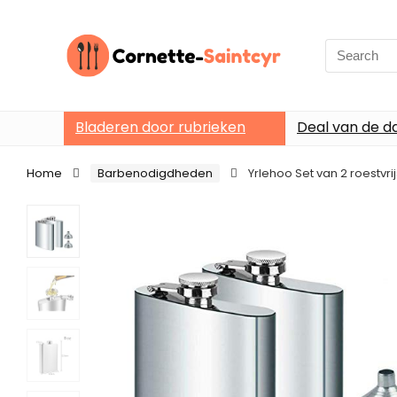
Search
for:
Bladeren door rubrieken
Deal van de d
Home
Barbenodigdheden
Yrlehoo Set van 2 roestvr