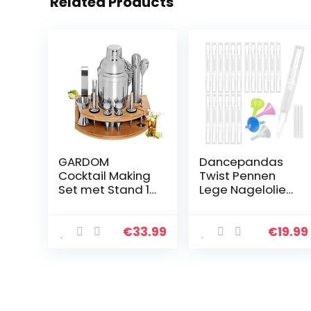
Related Products
GARDOM
Dancepandas
Cocktail Making
Twist Pennen
Set met Stand 12
Lege Nagelolie
Stuk-RVS
Pen Met Borstel
Cocktail Shaker
Tip 15 STKS
750ml-Barman
Transparante 3
€
33.99
€
19.99
Kit met Jigger|
ML
Menglepel|Drank
Nagelriemolie
Gieten…
Pennen…