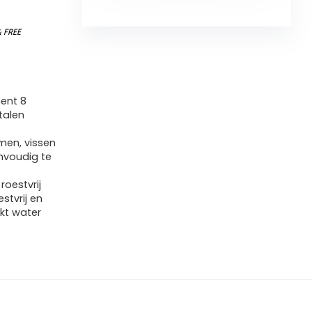
&
FREE
ment 8
talen
men, vissen
envoudig te
oestvrij
estvrij en
kt water