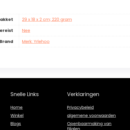
pakket
29 x 18 x 2 cm; 220 gram
ereist
Nee
Brand
Merk: Yrlehoo
Snelle Links
Verklaringen
Home
Privacybeleid
Winkel
algemene voorwaarden
Blogs
Openbaarmaking van
filialen