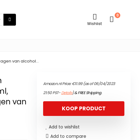
0
Wishlist
 dragen van alcohol…
n
Amazon.nl Price:
€
11.99
(as of 06/04/2023
ml,
21:50 PST-
Details
)
&
FREE Shipping
.
gen van
KOOP PRODUCT
Add to wishlist
Add to compare