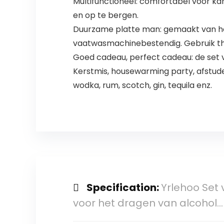
Multifunctioneel: comfortabel voor ka
en op te bergen.
Duurzame platte man: gemaakt van hoogwa
vaatwasmachinebestendig. Gebruik the
Goed cadeau, perfect cadeau: de set v
Kerstmis, housewarming party, afstud
wodka, rum, scotch, gin, tequila enz.
Specification:
Yrlehoo Set 
voor het dragen van alcohol…