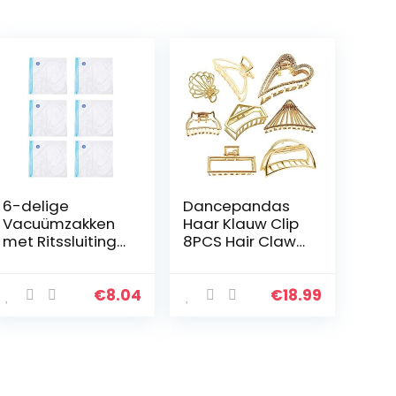
6-delige
Dancepandas
Vacuümzakken
Haar Klauw Clip
met Ritssluiting
8PCS Hair Claw
Opslag van
Clip Hair Clamp
Voedselverzegel
Legering
aars
Opvangclip Hair
€
8.04
€
18.99
Herbruikbare
Accessories
Verzegelde
Zakken met
Dubbellaagse…