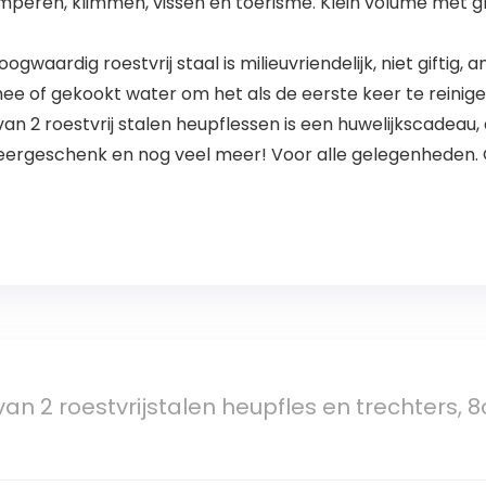
mperen, klimmen, vissen en toerisme. Klein volume met g
ardig roestvrij staal is milieuvriendelijk, niet giftig, an
e of gekookt water om het als de eerste keer te reinige
an 2 roestvrij stalen heupflessen is een huwelijkscadea
eergeschenk en nog veel meer! Voor alle gelegenheden. 
van 2 roestvrijstalen heupfles en trechters, 