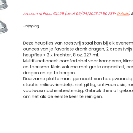
Amazon.nl Price:
€
11.99
(as of 06/04/2023 21:50 PST-
Details
)
Shipping
.
Deze heupfles van roestvrij staal kan bij elk evene
ounces van je favoriete drank dragen, 2 x roestvrijs
heupfles + 2 x trechter, 8 oz. 227 ml.
Multifunctioneel: comfortabel voor kamperen, klim
en toerisme. Klein volume met grote capaciteit, e
dragen en op te bergen.
Duurzame platte man: gemaakt van hoogwaardig r
staal is milieuvriendelijk, niet giftig, anti-corrosie, ro
vaatwasmachinebestendig. Gebruik thee of gekoo
om het als de eerste keer te reinigen.