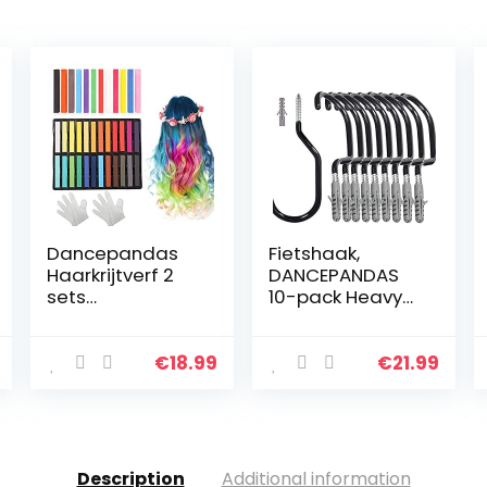
Dancepandas
Fietshaak,
Haarkrijtverf 2
DANCEPANDAS
sets
10-pack Heavy
Haarkrijtstiften
Duty
Pastel Tijdelijke
fietsopslaghang
haarkrijt
ers Schuur
€
18.99
€
21.99
Kleurensets
Garage Tuin
Haarkrijt Kam
past op alle
voor kinderen…
fietstypes,
belastbaarheid
…
Description
Additional information