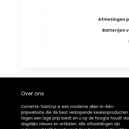
Afmetingen 
Batterijen v
Over ons
Cornette-Saintcyr is een moderne alles-in-één-
prijswebsite die de best verkopende keukenproducten
tegen een lage prijs biedt en u op de hoogte houdt via
dagelijks nieuws en artikelen. Alle afbeeldingen zijn