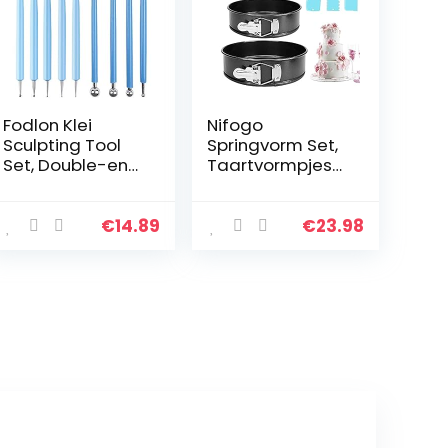
Fodlon Klei
Nifogo
Sculpting Tool
Springvorm Set,
Set, Double-end
Taartvormpjes
Art Dotting Tool
Rond,
Hand Craft
Springvorm
Accessoires 9
Bakvorm, 4″/ 7″ /
€
14.89
€
23.98
stks Cake
9″Ronde
Decorating
Bakvorm, Niet-
Gereedschap…
Klevende
Lekvrije
Bakvormen Met
Verwijderbare
Losse Bodem,
Bakvormen Voor
Cheesecake en
Biscuit