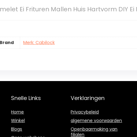
Omelet Ei Frituren Mallen Huis Hartvorm DIY Ei
Brand
Merk: Cabilock
Snelle Links
Verklaringen
Home
Privacybeleid
Winkel
algemene voorwaarden
Blogs
Openbaarmaking van
filialen