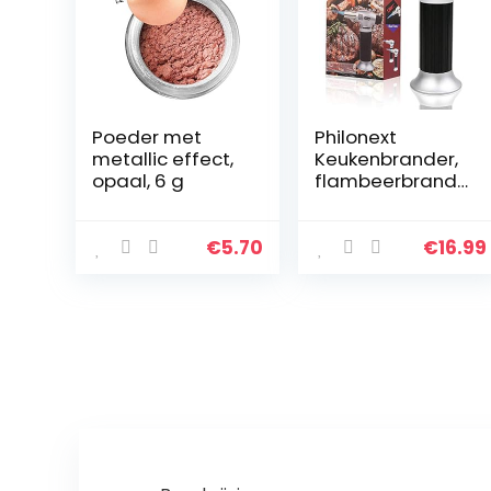
Poeder met
Philonext
metallic effect,
Keukenbrander,
opaal, 6 g
flambeerbrande
r, butaan,
gasbrander
voor de keuken,
€
5.70
€
16.99
thuis, keuken,
zwart, voor
crème brulee…