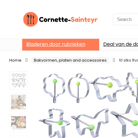
Search
for:
Bladeren door rubrieken
Deal van de d
Home
Bakvormen, platen and accessoires
10 stks Rv