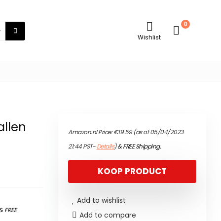
0
Wishlist
allen
Amazon.nl Price:
€
19.59
(as of 05/04/2023
21:44 PST-
Details
)
&
FREE Shipping
.
KOOP PRODUCT
Add to wishlist
&
FREE
Add to compare