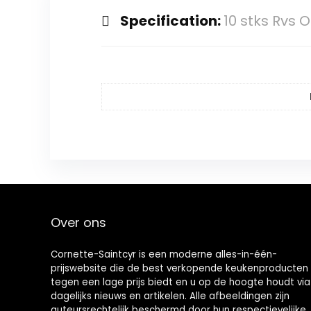
Specification:
10 stks Rvs 
Over ons
Cornette-Saintcyr is een moderne alles-in-één-
prijswebsite die de best verkopende keukenproducten
tegen een lage prijs biedt en u op de hoogte houdt via
dagelijks nieuws en artikelen. Alle afbeeldingen zijn
auteursrechtelijk beschermd door hun respectievelijke