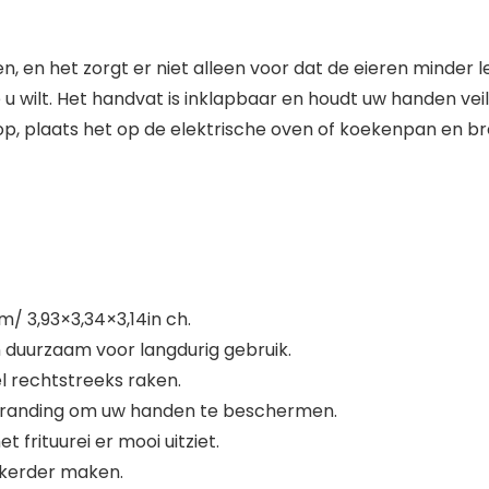
en, en het zorgt er niet alleen voor dat de eieren minder 
u wilt. Het handvat is inklapbaar en houdt uw handen vei
 op, plaats het op de elektrische oven of koekenpan en br
/ 3,93×3,34×3,14in ch.
 en duurzaam voor langdurig gebruik.
el rechtstreeks raken.
randing om uw handen te beschermen.
frituurei er mooi uitziet.
kkerder maken.