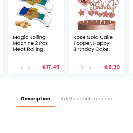
Magic Rolling
Rose Gold Cake
Machine 2 Pcs
Topper, Happy
Meat Rolling
Birthday Cake
Tool Sushi
Toppers/Confet
Rolling Machine
ti Ballon Hart
Vegetable Meat
Star Cake
€
17.49
€
6.30
Roller Grape
Toppers voor
Leaf Rolling
Gelukkige
Keuken Diy…
Verjaardag
Cake…
Description
Additional information