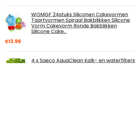
WOMGF 24stuks Siliconen Cakevormen
Taartvormen Spiraal Bakblikken Silicone
Vorm Cakevorm Ronde Bakblikken
Silicone Cake…
€
13.99
4 x Saeco AquaClean Kalk- en waterfilters
€
49.99
Vicloon Keukenhulpset, 15-delig
keukengerei van siliconen en roestvrij
staal, hittebestendig keukengerei, met
anti…
€
22.94