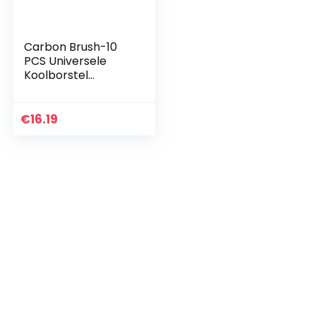
Carbon Brush-10
PCS Universele
Koolborstel
Generator
Onderdelen voor
4KW 5KW 7KW
€
16.19
Generator