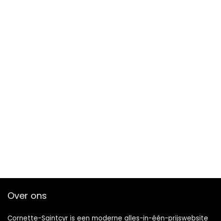
Over ons
Cornette-Saintcyr is een moderne alles-in-één-prijswebsite