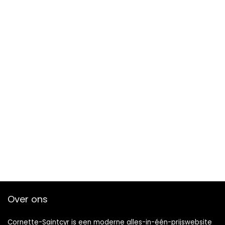
Over ons
Cornette-Saintcyr is een moderne alles-in-één-prijswebsite