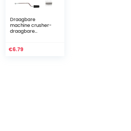
Draagbare
machine crusher-
draagbare
handmatige
groentescheerapp
araat
€
6.79
versnipperende
machine crusher
kegelmaker fruit