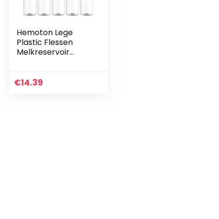
Hemoton Lege
Plastic Flessen
Melkreservoir
Wegwerp
Sapflessen Met
Witte Doppen Set
€
14.39
Van 10 250Ml