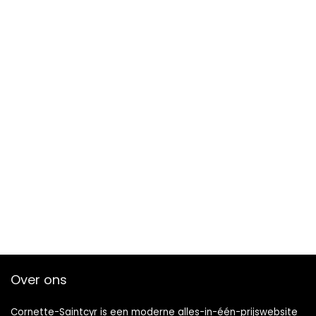
Over ons
Cornette-Saintcyr is een moderne alles-in-één-prijswebsite