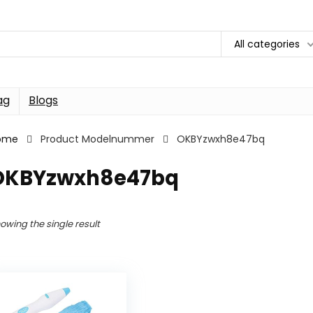
All categories
ag
Blogs
ome
Product Modelnummer
OKBYzwxh8e47bq
OKBYzwxh8e47bq
owing the single result