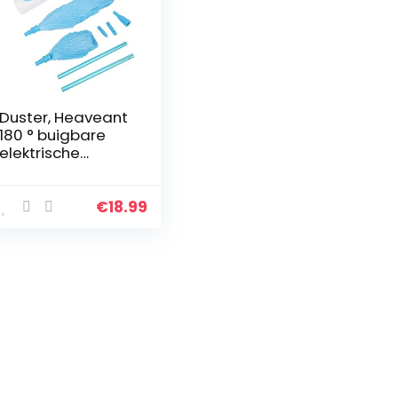
Duster, Heaveant
180 ° buigbare
elektrische
plumeau
Jaloezieën
Meubelreinigings
€
18.99
gereedschap