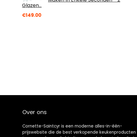
Glazen…
€
149.00
Over ons
Cornette-Saintcyr is een moderne alles-in-één-
prijswebsite die de best verkopende keukenproducten