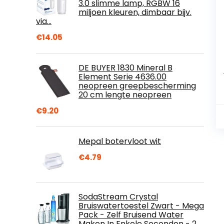
3.0 slimme lamp, RGBW 16
miljoen kleuren, dimbaar bijv.
via…
€
14.05
DE BUYER 1830 Mineral B
Element Serie 4636.00
neopreen greepbescherming
20 cm lengte neopreen
€
9.20
Mepal botervloot wit
€
4.79
SodaStream Crystal
Bruiswatertoestel Zwart - Mega
Pack - Zelf Bruisend Water
Maken In Enkele Seconden - 2