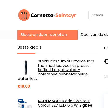
Search
for:
Bladeren door rubrieken
Deal van de d
Beste deals
H
Starbucks Slim duurzame RVS
thermosfles, voor espresso,
koffie, thee, of water -
isolerende dubbelwandige
Sh
waterfles…
€
19.00
RADEMACHER addZ White +
Colour E27 LED, 8,5 W, Zigbee